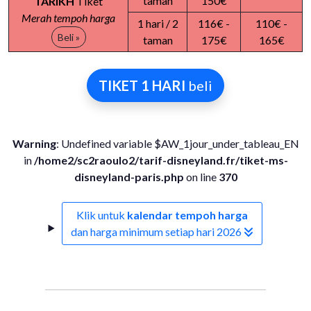
taman
150€
TARIKH
Tiket
Merah tempoh harga
1 hari / 2
116€ -
110€ -
Beli »
taman
175€
165€
TIKET 1 HARI
beli
Warning
: Undefined variable $AW_1jour_under_tableau_EN
in
/home2/sc2raoulo2/tarif-disneyland.fr/tiket-ms-
disneyland-paris.php
on line
370
Klik untuk
kalendar tempoh harga
dan harga minimum setiap hari 2026