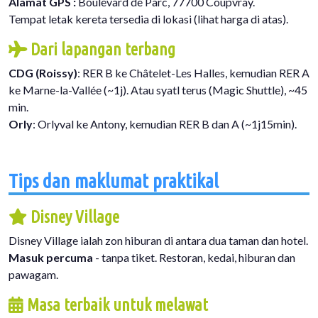
Alamat GPS :
Boulevard de Parc, 77700 Coupvray.
Tempat letak kereta tersedia di lokasi (lihat harga di atas).
Dari lapangan terbang
CDG (Roissy)
: RER B ke Châtelet-Les Halles, kemudian RER A
ke Marne-la-Vallée (~1j). Atau syatl terus (Magic Shuttle), ~45
min.
Orly
: Orlyval ke Antony, kemudian RER B dan A (~1j15min).
Tips dan maklumat praktikal
Disney Village
Disney Village ialah zon hiburan di antara dua taman dan hotel.
Masuk percuma
- tanpa tiket. Restoran, kedai, hiburan dan
pawagam.
Masa terbaik untuk melawat