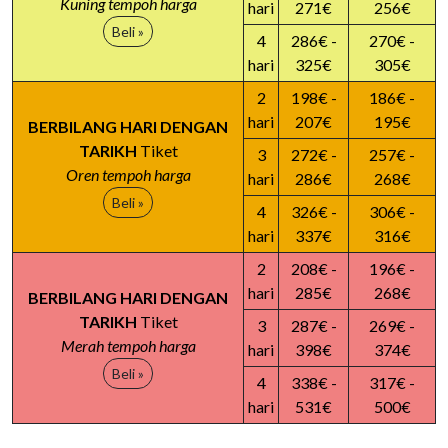
Kuning tempoh harga
hari
271€
256€
Beli »
4
286€ -
270€ -
hari
325€
305€
2
198€ -
186€ -
hari
207€
195€
BERBILANG HARI DENGAN
TARIKH
Tiket
3
272€ -
257€ -
Oren tempoh harga
hari
286€
268€
Beli »
4
326€ -
306€ -
hari
337€
316€
2
208€ -
196€ -
hari
285€
268€
BERBILANG HARI DENGAN
TARIKH
Tiket
3
287€ -
269€ -
Merah tempoh harga
hari
398€
374€
Beli »
4
338€ -
317€ -
hari
531€
500€