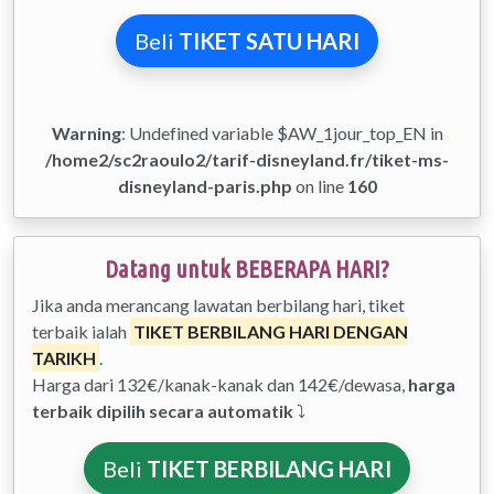
Beli
TIKET SATU HARI
Warning
: Undefined variable $AW_1jour_top_EN in
/home2/sc2raoulo2/tarif-disneyland.fr/tiket-ms-
disneyland-paris.php
on line
160
Datang untuk BEBERAPA HARI?
Jika anda merancang lawatan berbilang hari, tiket
terbaik ialah
TIKET BERBILANG HARI DENGAN
TARIKH
.
Harga dari 132€/kanak-kanak dan 142€/dewasa,
harga
terbaik dipilih secara automatik
⤵
Beli
TIKET BERBILANG HARI