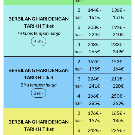
2
144€ -
136€ -
hari
161€
151€
BERBILANG HARI DENGAN
TARIKH
Tiket
3
203€ -
191€ -
Tirkuois tempoh harga
hari
223€
210€
Beli »
4
248€ -
233€ -
hari
265€
249€
2
162€ -
152€ -
hari
175€
164€
BERBILANG HARI DENGAN
TARIKH
Tiket
3
224€ -
211€ -
Biru tempoh harga
hari
241€
228€
Beli »
4
266€ -
250€ -
hari
285€
269€
2
176€ -
165€ -
hari
197€
185€
BERBILANG HARI DENGAN
TARIKH
Tiket
3
242€ -
229€ -