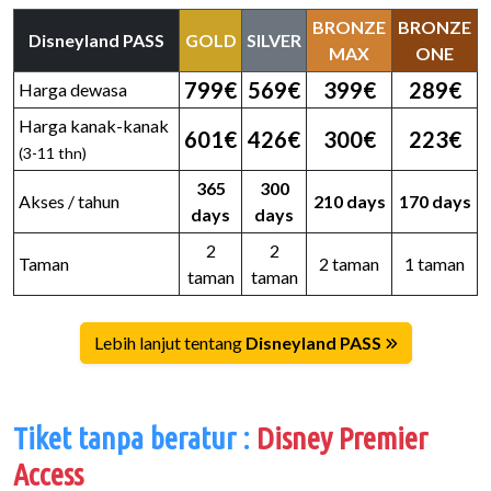
BRONZE
BRONZE
Disneyland PASS
GOLD
SILVER
MAX
ONE
799€
569€
399€
289€
Harga dewasa
Harga kanak-kanak
601€
426€
300€
223€
(3-11 thn)
365
300
Akses / tahun
210 days
170 days
days
days
2
2
Taman
2 taman
1 taman
taman
taman
Lebih lanjut tentang
Disneyland PASS
Tiket tanpa beratur :
Disney Premier
Access