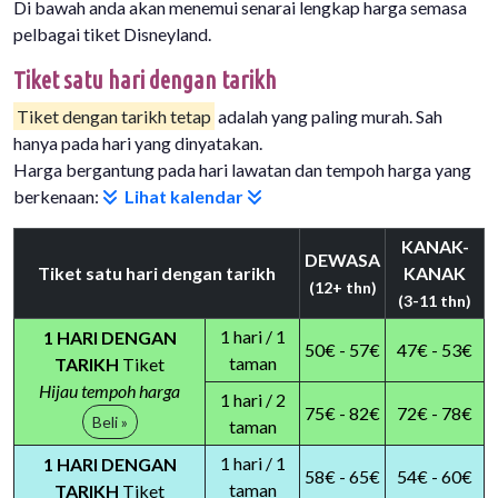
Di bawah anda akan menemui senarai lengkap harga semasa
pelbagai tiket Disneyland.
Tiket satu hari dengan tarikh
Tiket dengan tarikh tetap
adalah yang paling murah. Sah
hanya pada hari yang dinyatakan.
Harga bergantung pada hari lawatan dan tempoh harga yang
berkenaan:
Lihat kalendar
KANAK-
DEWASA
Tiket satu hari dengan tarikh
KANAK
(12+ thn)
(3-11 thn)
1 hari / 1
1 HARI DENGAN
50€ - 57€
47€ - 53€
taman
TARIKH
Tiket
Hijau tempoh harga
1 hari / 2
75€ - 82€
72€ - 78€
Beli »
taman
1 hari / 1
1 HARI DENGAN
58€ - 65€
54€ - 60€
taman
TARIKH
Tiket