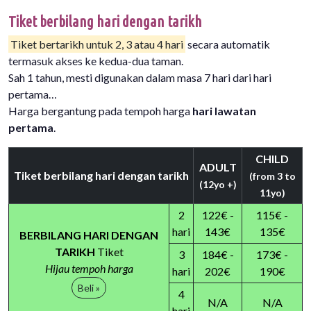
Tiket berbilang hari dengan tarikh
Tiket bertarikh untuk 2, 3 atau 4 hari
secara automatik
termasuk akses ke kedua-dua taman.
Sah 1 tahun, mesti digunakan dalam masa 7 hari dari hari
pertama…
Harga bergantung pada tempoh harga
hari lawatan
pertama
.
CHILD
ADULT
Tiket berbilang hari dengan tarikh
(from 3 to
(12yo +)
11yo)
2
122€ -
115€ -
hari
143€
135€
BERBILANG HARI DENGAN
TARIKH
Tiket
3
184€ -
173€ -
Hijau tempoh harga
hari
202€
190€
Beli »
4
N/A
N/A
hari