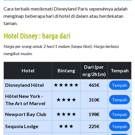
Cara terbaik menikmati Disneyland Paris sepenuhnya adalah
menginap beberapa hari di hotel di dalam atau berdekatan
taman.
Hotel Disney : harga dari
Harga per orang untuk 2 hari/1 malam (tanpa tiket). Harga berbeza
mengikut musim.
Dari (per
Hotel
Bintang
Tempah
org/2h1m)
Disneyland Hôtel
★★★★★
465€
Tempah
Hôtel New York -
★★★★
310€
Tempah
The Art of Marvel
Newport Bay Club
★★★★
198€
Tempah
Sequoia Lodge
★★★
225€
Tempah