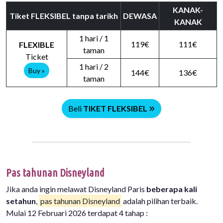
KANAK-
Tiket FLEKSIBEL tanpa tarikh
DEWASA
KANAK
1 hari / 1
119€
111€
FLEXIBLE
taman
Ticket
1 hari / 2
Buy »
144€
136€
taman
Beli
TIKET FLEKSIBEL
Pas tahunan Disneyland
Jika anda ingin melawat Disneyland Paris
beberapa kali
setahun
,
pas tahunan Disneyland
adalah pilihan terbaik.
Mulai 12 Februari 2026 terdapat 4 tahap :