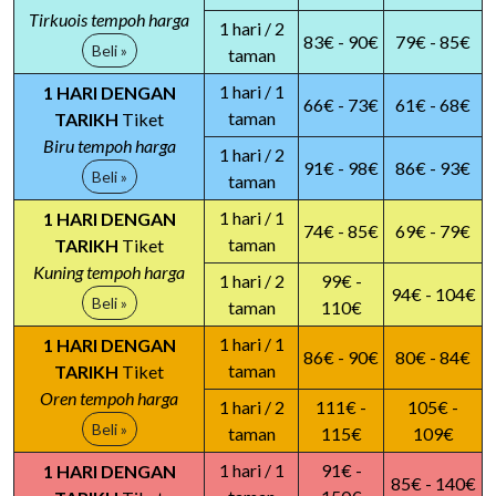
Tirkuois tempoh harga
1 hari / 2
83€ - 90€
79€ - 85€
Beli »
taman
1 hari / 1
1 HARI DENGAN
66€ - 73€
61€ - 68€
taman
TARIKH
Tiket
Biru tempoh harga
1 hari / 2
91€ - 98€
86€ - 93€
Beli »
taman
1 hari / 1
1 HARI DENGAN
74€ - 85€
69€ - 79€
taman
TARIKH
Tiket
Kuning tempoh harga
1 hari / 2
99€ -
94€ - 104€
Beli »
taman
110€
1 hari / 1
1 HARI DENGAN
86€ - 90€
80€ - 84€
taman
TARIKH
Tiket
Oren tempoh harga
1 hari / 2
111€ -
105€ -
Beli »
taman
115€
109€
1 hari / 1
91€ -
1 HARI DENGAN
85€ - 140€