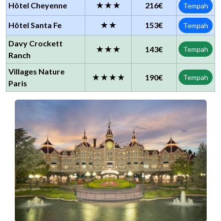
Hôtel Cheyenne
★★★
216€
Tempah
Hôtel Santa Fe
★★
153€
Tempah
Davy Crockett
★★★
143€
Tempah
Ranch
Villages Nature
★★★★
190€
Tempah
Paris