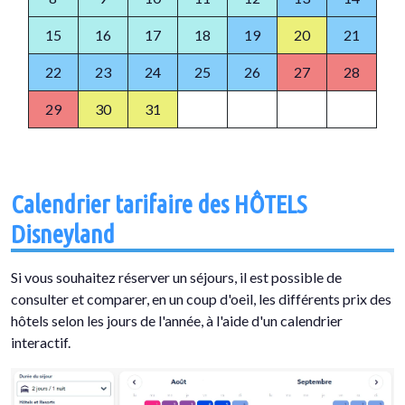
15
16
17
18
19
20
21
22
23
24
25
26
27
28
29
30
31
Calendrier tarifaire des HÔTELS
Disneyland
Si vous souhaitez réserver un séjours, il est possible de
consulter et comparer, en un coup d'oeil, les différents prix des
hôtels selon les jours de l'année, à l'aide d'un calendrier
interactif.