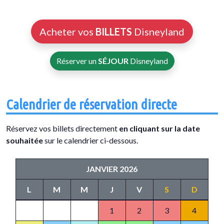
Acheter vos
BILLETS
Disneyland
Réserver un
SÉJOUR
Disneyland
Calendrier de réservation directe
Réservez vos billets directement
en cliquant sur la date
souhaitée
sur le calendrier ci-dessous.
JANVIER 2026
L
M
M
J
V
S
D
1
2
3
4