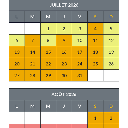
JUILLET 2026
L
M
M
J
V
S
D
1
2
3
4
5
6
7
8
9
10
11
12
13
14
15
16
17
18
19
20
21
22
23
24
25
26
27
28
29
30
31
AOÛT 2026
L
M
M
J
V
S
D
1
2