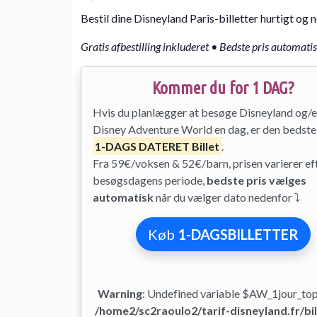
Bestil dine Disneyland Paris-billetter hurtigt o
Gratis afbestilling inkluderet • Bedste pris automati
Kommer du for 1 DAG?
Hvis du planlægger at besøge Disneyland og/e
Disney Adventure World en dag, er den bedste 
1-DAGS DATERET Billet
.
Fra 59€/voksen & 52€/barn, prisen varierer ef
besøgsdagens periode,
bedste pris vælges
automatisk
når du vælger dato nedenfor ⤵
Køb
1-DAGSBILLETTER
Warning
: Undefined variable $AW_1jour_to
/home2/sc2raoulo2/tarif-disneyland.fr/bil