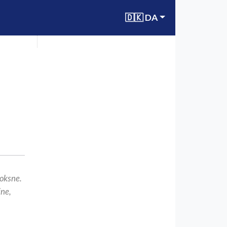
🇩🇰 DA
voksne.
ine,