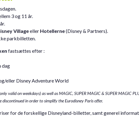
gsdagen.
lem 3 og 11 år.
år.
isney Village
eller
Hotellerne
(Disney & Partners).
kke parkbilletten.
ken
fastsættes efter :
 dag
 og/eller Disney Adventure World
 (only valid on weekdays) as well as MAGIC, SUPER MAGIC & SUPER MAGIC PL
 discontinued in order to simplify the Eurodisney Paris offer.
riser for de forskellige Disneyland-billetter, samt generel informa