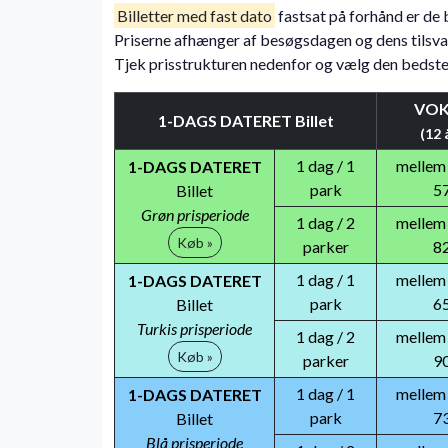
Billetter med fast dato
fastsat på forhånd er de 
Priserne afhænger af besøgsdagen og dens tilsv
Tjek prisstrukturen nedenfor og vælg den bedste
VOK
1-DAGS DATERET Billet
(12 
1 dag / 1
mellem
1-DAGS DATERET
park
5
Billet
Grøn prisperiode
1 dag / 2
mellem
Køb »
parker
8
1 dag / 1
mellem
1-DAGS DATERET
park
6
Billet
Turkis prisperiode
1 dag / 2
mellem
Køb »
parker
9
1 dag / 1
mellem
1-DAGS DATERET
park
7
Billet
Blå prisperiode