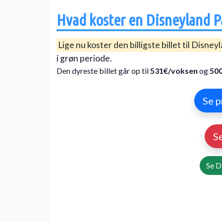
Hvad koster en Disneyland Pa
Lige nu koster den billigste billet til Disney
i grøn periode.
Den dyreste billet går op til
531€/voksen
og
50
Se p
S
Se D