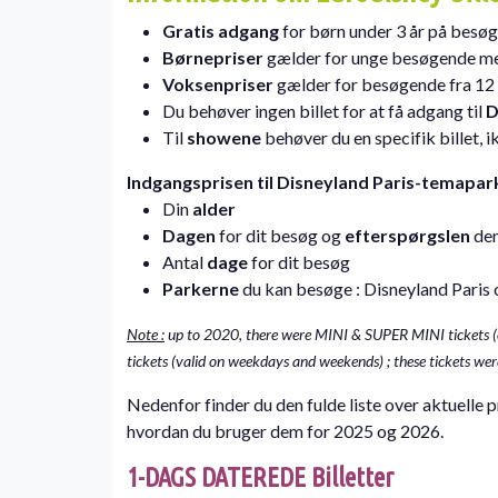
Gratis adgang
for børn under 3 år på besø
Børnepriser
gælder for unge besøgende mel
Voksenpriser
gælder for besøgende fra 12 
Du behøver ingen billet for at få adgang til
D
Til
showene
behøver du en specifik billet, i
Indgangsprisen til Disneyland Paris-temapar
Din
alder
Dagen
for dit besøg og
efterspørgslen
den
Antal
dage
for dit besøg
Parkerne
du kan besøge : Disneyland Paris
Note :
up to 2020, there were MINI & SUPER MINI tickets
tickets (valid on weekdays and weekends) ; these tickets were
Nedenfor finder du den fulde liste over aktuelle p
hvordan du bruger dem for 2025 og 2026.
1-DAGS DATEREDE Billetter