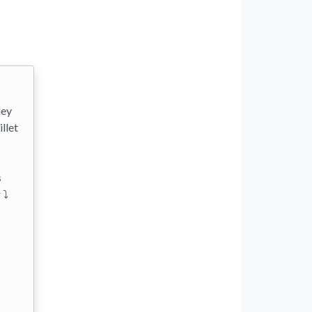
ney
llet
s
 ⤵