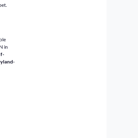
bet.
ble
N in
f-
eyland-