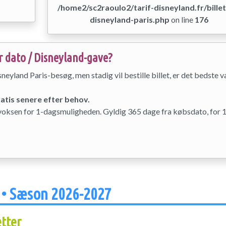
/home2/sc2raoulo2/tarif-disneyland.fr/billet
disneyland-paris.php
on line
176
r dato / Disneyland-gave?
sneyland Paris-besøg, men stadig vil bestille billet, er det bedste v
atis senere efter behov.
€/voksen for 1-dagsmuligheden. Gyldig 365 dage fra købsdato, for 
r • Sæson 2026-2027
tter