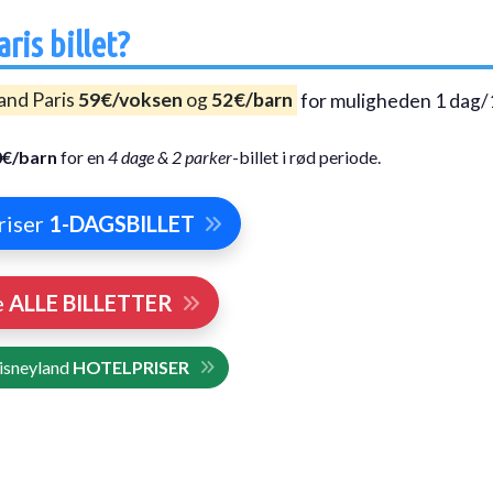
ris billet?
land Paris
59€/voksen
og
52€/barn
for muligheden 1 dag/
0€/barn
for en
4 dage & 2 parker
-billet i rød periode.
riser
1-DAGSBILLET
e
ALLE BILLETTER
isneyland
HOTELPRISER