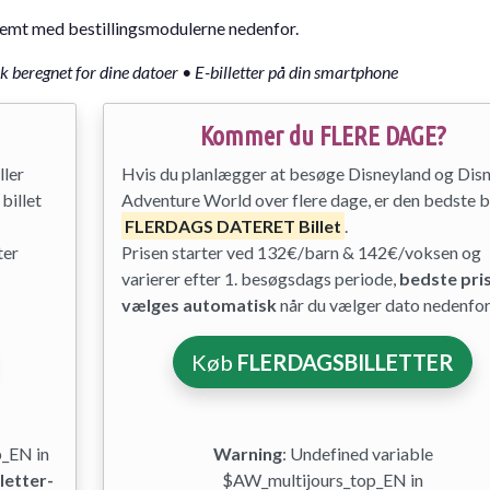
g nemt med bestillingsmodulerne nedenfor.
sk beregnet for dine datoer • E-billetter på din smartphone
Kommer du FLERE DAGE?
ller
Hvis du planlægger at besøge Disneyland og Dis
billet
Adventure World over flere dage, er den bedste bi
FLERDAGS DATERET Billet
.
ter
Prisen starter ved 132€/barn & 142€/voksen og
varierer efter 1. besøgsdags periode,
bedste pri
vælges automatisk
når du vælger dato nedenfor
Køb
FLERDAGSBILLETTER
p_EN in
Warning
: Undefined variable
letter-
$AW_multijours_top_EN in