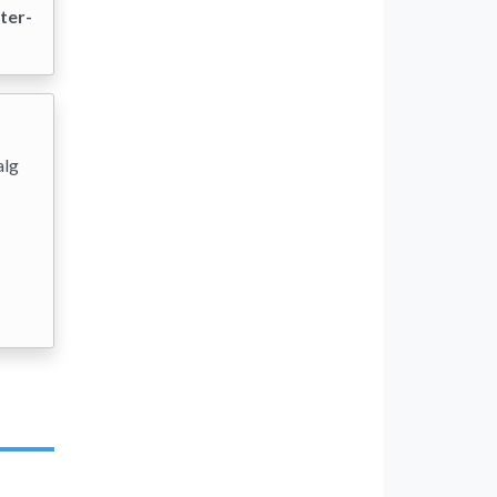
ter-
alg
1