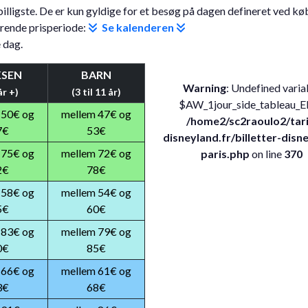
billigste. De er kun gyldige for et besøg på dagen defineret ved kø
arende prisperiode:
Se kalenderen
 dag.
SEN
BARN
Warning
: Undefined varia
år +)
(3 til 11 år)
$AW_1jour_side_tableau_E
 50€ og
mellem 47€ og
/home2/sc2raoulo2/tari
7€
53€
disneyland.fr/billetter-disn
 75€ og
mellem 72€ og
paris.php
on line
370
2€
78€
 58€ og
mellem 54€ og
5€
60€
 83€ og
mellem 79€ og
0€
85€
 66€ og
mellem 61€ og
3€
68€