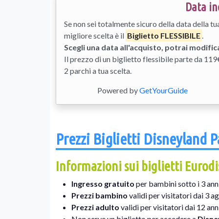
Data in
Se non sei totalmente sicuro della data della t
migliore scelta è il
Biglietto FLESSIBILE
.
Scegli una data all'acquisto, potrai modifi
Il prezzo di un biglietto flessibile parte da 119
2 parchi a tua scelta.
Powered by
GetYourGuide
Prezzi Biglietti Disneyland 
Informazioni sui biglietti Eurod
Ingresso gratuito
per bambini sotto i 3 anni 
Prezzi bambino
validi per visitatori dai 3 ag
Prezzi adulto
validi per visitatori dai 12 anni
Non serve un biglietto per accedere a
Disne