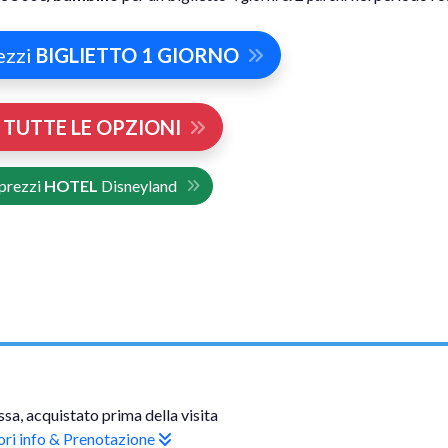
ezzi
BIGLIETTO 1 GIORNO
i
TUTTE LE OPZIONI
prezzi
HOTEL
Disneyland
ssa, acquistato prima della visita
ri info & Prenotazione