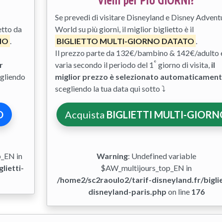
Vieni per PIÙ GIORNI?
Se prevedi di visitare Disneyland e Disney Advent
etto da
World su più giorni, il miglior biglietto è il
NO
.
BIGLIETTO MULTI-GIORNO DATATO
.
Il prezzo parte da 132€/bambino & 142€/adulto 
°
r
varia secondo il periodo del 1
giorno di visita,
il
gliendo
miglior prezzo è selezionato automaticamen
scegliendo la tua data qui sotto ⤵
O
Acquista
BIGLIETTI MULTI-GIOR
p_EN in
Warning
: Undefined variable
lietti-
$AW_multijours_top_EN in
/home2/sc2raoulo2/tarif-disneyland.fr/biglie
disneyland-paris.php
on line
176