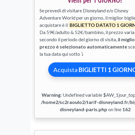
Vieni per 1 GIORNO?
Se prevedi di visitare Disneyland e/o Disney
Adventure World per un giorno, il miglior bigli
acquistare è il
BIGLIETTO DATATO 1 GIOR
Da 59€/adulto & 52€/bambino, il prezzo varia
secondo il periodo del giorno di visita,
il miglio
prezzo è selezionato automaticamente
sce
la tua data qui sotto ⤵
Acquista
BIGLIETTI 1 GIORN
Warning
: Undefined variable $AW_1jour_to
/home2/sc2raoulo2/tarif-disneyland.fr/big
disneyland-paris.php
on line
162