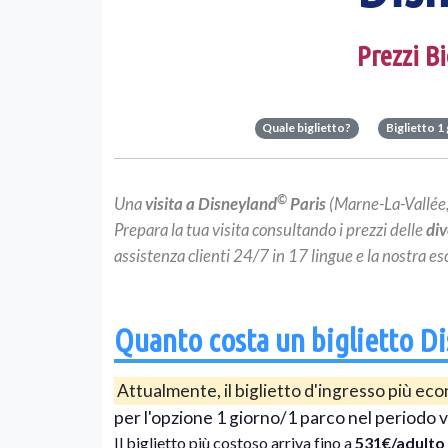
Prezzi B
Quale biglietto?
Biglietto 1
©
Una
visita a Disneyland
Paris
(Marne-La-Vallée,
Prepara la tua visita consultando i prezzi delle
div
assistenza clienti 24/7 in 17 lingue e la nostra es
Quanto costa un biglietto Di
Attualmente, il biglietto d'ingresso più e
per l'opzione 1 giorno/1 parco nel periodo 
Il biglietto più costoso arriva fino a
531€/adulto