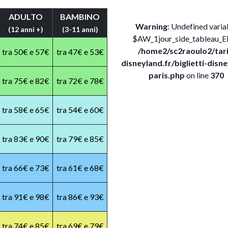
ADULTO
BAMBINO
Warning
: Undefined varia
(12 anni +)
(3-11 anni)
$AW_1jour_side_tableau_E
/home2/sc2raoulo2/tari
tra 50€ e 57€
tra 47€ e 53€
disneyland.fr/biglietti-disn
paris.php
on line
370
tra 75€ e 82€
tra 72€ e 78€
tra 58€ e 65€
tra 54€ e 60€
tra 83€ e 90€
tra 79€ e 85€
tra 66€ e 73€
tra 61€ e 68€
tra 91€ e 98€
tra 86€ e 93€
tra 74€ e 85€
tra 69€ e 79€