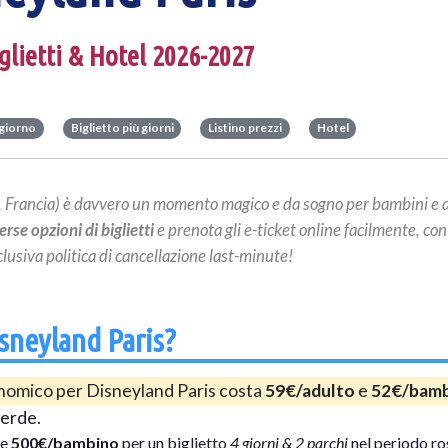
iglietti & Hotel 2026-2027
 giorno
Biglietto più giorni
Listino prezzi
Hotel
 Francia) è davvero un momento magico e da sogno per bambini e a
erse opzioni di biglietti
e prenota gli e-ticket online facilmente, con
clusiva politica di cancellazione last-minute!
sneyland Paris?
conomico per Disneyland Paris costa
59€/adulto
e
52€/bam
verde.
e
500€/bambino
per un biglietto
4 giorni & 2 parchi
nel periodo ro