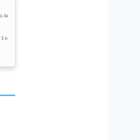
, la
 1 o