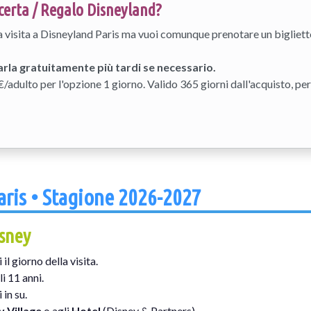
certa / Regalo Disneyland?
ua visita a Disneyland Paris ma vuoi comunque prenotare un biglietto
carla gratuitamente più tardi se necessario.
€/adulto per l'opzione 1 giorno. Valido 365 giorni dall'acquisto, per
Paris • Stagione 2026-2027
isney
il giorno della visita.
li 11 anni.
 in su.
y Village
o agli
Hotel
(Disney & Partners).