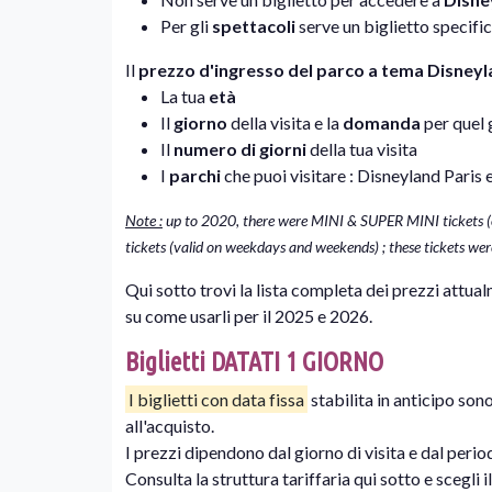
Per gli
spettacoli
serve un biglietto specific
Il
prezzo d'ingresso del parco a tema Disneyl
La tua
età
Il
giorno
della visita e la
domanda
per quel 
Il
numero di giorni
della tua visita
I
parchi
che puoi visitare : Disneyland Pari
Note :
up to 2020, there were MINI & SUPER MINI tickets
tickets (valid on weekdays and weekends) ; these tickets were
Qui sotto trovi la lista completa dei prezzi attual
su come usarli per il 2025 e 2026.
Biglietti DATATI 1 GIORNO
I biglietti con data fissa
stabilita in anticipo sono
all'acquisto.
I prezzi dipendono dal giorno di visita e dal peri
Consulta la struttura tariffaria qui sotto e scegli i