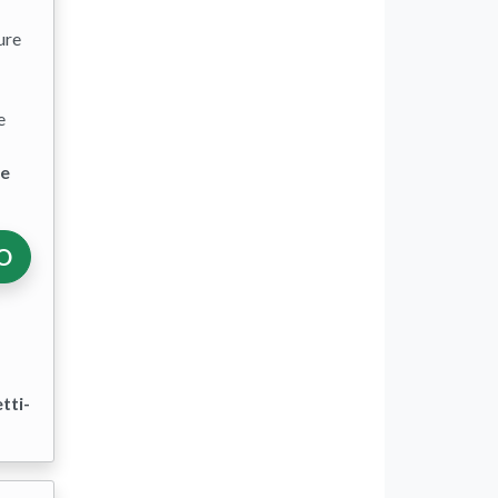
ure
e
te
NO
tti-