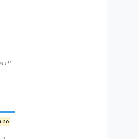
dulti.
bino
sso.