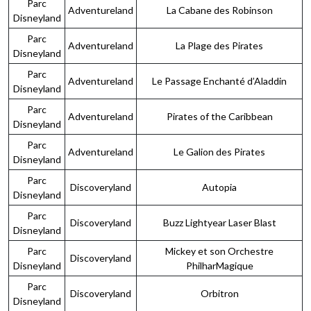
Parc
Adventureland
La Cabane des Robinson
Disneyland
Parc
Adventureland
La Plage des Pirates
Disneyland
Parc
Adventureland
Le Passage Enchanté d’Aladdin
Disneyland
Parc
Adventureland
Pirates of the Caribbean
Disneyland
Parc
Adventureland
Le Galion des Pirates
Disneyland
Parc
Discoveryland
Autopia
Disneyland
Parc
Discoveryland
Buzz Lightyear Laser Blast
Disneyland
Parc
Mickey et son Orchestre
Discoveryland
Disneyland
PhilharMagique
Parc
Discoveryland
Orbitron
Disneyland