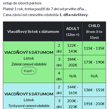
vstup do oboch parkov.
Platné 1 rok, treba použiť do 7 dní od prvého dňa…
Cena závisí od cenového obdobia
1. dňa návštevy
.
CHILD
ADULT
Viacdňový lístok s dátumom
(from 3 to
(12yo +)
11yo)
2
122€ -
115€ - 135€
dni
143€
VIACDŇOVÝ S DÁTUMOM
Lístok
3
184€ -
173€ - 190€
Zelené cenové obdobie
dni
202€
Kúpiť »
4
N/A
N/A
dni
2
144€ -
136€ - 151€
dni
161€
VIACDŇOVÝ S DÁTUMOM
Lístok
3
203€ -
191€ - 210€
Tyrkysové cenové obdobie
dni
223€