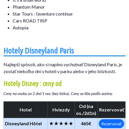
Phantom Manor
Star Tours : l’aventure continue
Cars ROAD TRIP
Autopia
Hotely Disneyland Paris
Najlepší spôsob, ako si naplno vychutnať Disneyland Paris, je
zostať niekoľko dní v hoteli v parku alebo v jeho blízkosti.
Hotely Disney : ceny od
Ceny na osobu za 2 dni/1 noc (bez lístka). Ceny sa líšia podľa sezóny.
Od (na
Hotel
Hviezdy
Rezervovať
os./2d1n)
Disneyland Hôtel
★★★★★
465€
Rezervovať