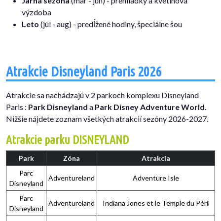
Jarná sezóna
(mar - jún) - prehliadky a kvetinová
výzdoba
Leto
(júl - aug) - predĺžené hodiny, špeciálne šou
Atrakcie Disneyland Paris 2026
Atrakcie sa nachádzajú v 2 parkoch komplexu Disneyland
Paris :
Park Disneyland
a
Park Disney Adventure World
.
Nižšie nájdete zoznam všetkých atrakcií sezóny 2026-2027.
Atrakcie parku DISNEYLAND
Park
Zóna
Atrakcia
Parc
Adventureland
Adventure Isle
Disneyland
Parc
Adventureland
Indiana Jones et le Temple du Péril
Disneyland