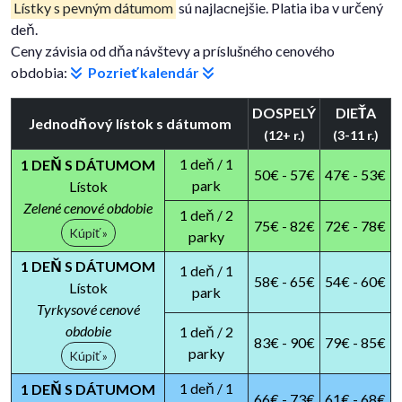
Lístky s pevným dátumom
sú najlacnejšie. Platia iba v určený
deň.
Ceny závisia od dňa návštevy a príslušného cenového
obdobia:
Pozrieť kalendár
DOSPELÝ
DIEŤA
Jednodňový lístok s dátumom
(12+ r.)
(3-11 r.)
1 deň / 1
1 DEŇ S DÁTUMOM
50€ - 57€
47€ - 53€
park
Lístok
Zelené cenové obdobie
1 deň / 2
75€ - 82€
72€ - 78€
Kúpiť »
parky
1 DEŇ S DÁTUMOM
1 deň / 1
58€ - 65€
54€ - 60€
Lístok
park
Tyrkysové cenové
obdobie
1 deň / 2
83€ - 90€
79€ - 85€
parky
Kúpiť »
1 deň / 1
1 DEŇ S DÁTUMOM
66€ - 73€
61€ - 68€