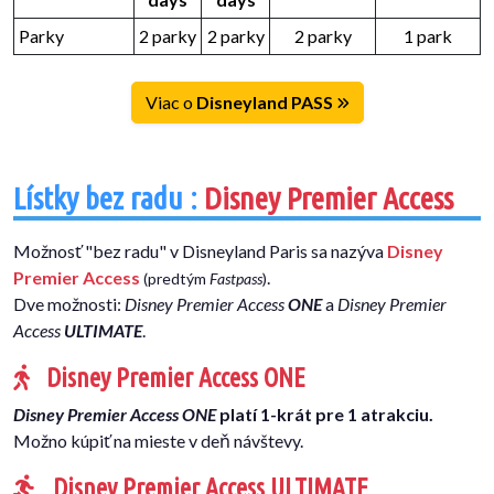
Parky
2 parky
2 parky
2 parky
1 park
Viac o
Disneyland PASS
Lístky bez radu :
Disney Premier Access
Možnosť "bez radu" v Disneyland Paris sa nazýva
Disney
Premier Access
.
(predtým
Fastpass
)
Dve možnosti:
Disney Premier Access
ONE
a
Disney Premier
Access
ULTIMATE
.
Disney Premier Access ONE
Disney Premier Access ONE
platí 1-krát pre 1 atrakciu.
Možno kúpiť na mieste v deň návštevy.
Disney Premier Access ULTIMATE