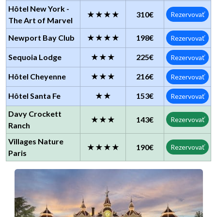
Hôtel New York -
★★★★
310€
Rezervovať
The Art of Marvel
Newport Bay Club
★★★★
198€
Rezervovať
Sequoia Lodge
★★★
225€
Rezervovať
Hôtel Cheyenne
★★★
216€
Rezervovať
Hôtel Santa Fe
★★
153€
Rezervovať
Davy Crockett
★★★
143€
Rezervovať
Ranch
Villages Nature
★★★★
190€
Rezervovať
Paris