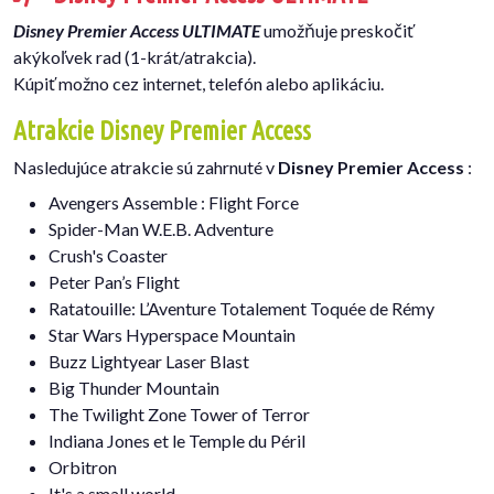
Disney Premier Access ULTIMATE
umožňuje preskočiť
akýkoľvek rad (1-krát/atrakcia).
Kúpiť možno cez internet, telefón alebo aplikáciu.
Atrakcie Disney Premier Access
Nasledujúce atrakcie sú zahrnuté v
Disney Premier Access
:
Avengers Assemble : Flight Force
Spider-Man W.E.B. Adventure
Crush's Coaster
Peter Pan’s Flight
Ratatouille: L’Aventure Totalement Toquée de Rémy
Star Wars Hyperspace Mountain
Buzz Lightyear Laser Blast
Big Thunder Mountain
The Twilight Zone Tower of Terror
Indiana Jones et le Temple du Péril​
Orbitron
It's a small world