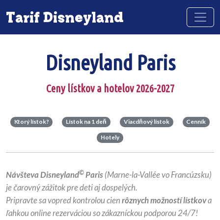
Tarif Disneyland
Disneyland Paris
Ceny lístkov a hotelov 2026-2027
Ktorý lístok?
Lístok na 1 deň
Viacdňový lístok
Cenník
Hotely
©
Návšteva Disneyland
Paris
(Marne-la-Vallée vo Francúzsku)
je čarovný zážitok pre deti aj dospelých.
Pripravte sa vopred kontrolou cien
rôznych možností lístkov
a
ľahkou online rezerváciou so zákazníckou podporou 24/7!