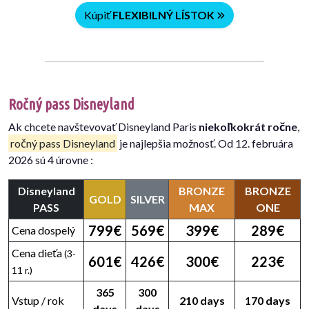
Kúpiť
FLEXIBILNÝ LÍSTOK
Ročný pass Disneyland
Ak chcete navštevovať Disneyland Paris
niekoľkokrát ročne
,
ročný pass Disneyland
je najlepšia možnosť. Od 12. februára
2026 sú 4 úrovne :
Disneyland
BRONZE
BRONZE
GOLD
SILVER
PASS
MAX
ONE
799€
569€
399€
289€
Cena dospelý
Cena dieťa
(3-
601€
426€
300€
223€
11 r.)
365
300
Vstup / rok
210 days
170 days
days
days