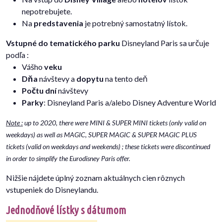
nepotrebujete.
Na
predstavenia
je potrebný samostatný lístok.
Vstupné do tematického parku
Disneyland Paris sa určuje
podľa :
Vášho
veku
Dňa
návštevy a
dopytu
na tento deň
Počtu dní
návštevy
Parky
: Disneyland Paris a/alebo Disney Adventure World
Note :
up to 2020, there were MINI & SUPER MINI tickets (only valid on
weekdays) as well as MAGIC, SUPER MAGIC & SUPER MAGIC PLUS
tickets (valid on weekdays and weekends) ; these tickets were discontinued
in order to simplify the Eurodisney Paris offer.
Nižšie nájdete úplný zoznam aktuálnych cien rôznych
vstupeniek do Disneylandu.
Jednodňové lístky s dátumom