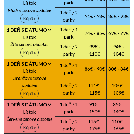
park
Lístok
Modré cenové obdobie
1 deň / 2
91€ - 98€
86€ - 93€
Kúpiť »
parky
1 deň / 1
1 DEŇ S DÁTUMOM
74€ - 85€
69€ - 79€
park
Lístok
Žlté cenové obdobie
1 deň / 2
99€ -
94€ -
Kúpiť »
parky
110€
104€
1 DEŇ S DÁTUMOM
1 deň / 1
86€ - 90€
80€ - 84€
Lístok
park
Oranžové cenové
obdobie
1 deň / 2
111€ -
105€ -
parky
115€
109€
Kúpiť »
1 deň / 1
91€ -
85€ -
1 DEŇ S DÁTUMOM
park
150€
140€
Lístok
Červené cenové obdobie
1 deň / 2
116€ -
110€ -
Kúpiť »
parky
175€
165€