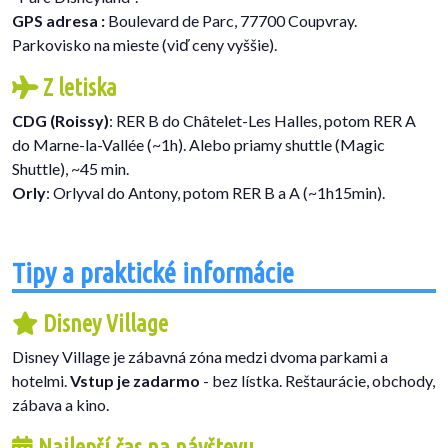
GPS adresa :
Boulevard de Parc, 77700 Coupvray.
Parkovisko na mieste (viď ceny vyššie).
Z letiska
CDG (Roissy)
: RER B do Châtelet-Les Halles, potom RER A
do Marne-la-Vallée (~1h). Alebo priamy shuttle (Magic
Shuttle), ~45 min.
Orly
: Orlyval do Antony, potom RER B a A (~1h15min).
Tipy a praktické informácie
Disney Village
Disney Village je zábavná zóna medzi dvoma parkami a
hotelmi.
Vstup je zadarmo
- bez lístka. Reštaurácie, obchody,
zábava a kino.
Najlepší čas na návštevu