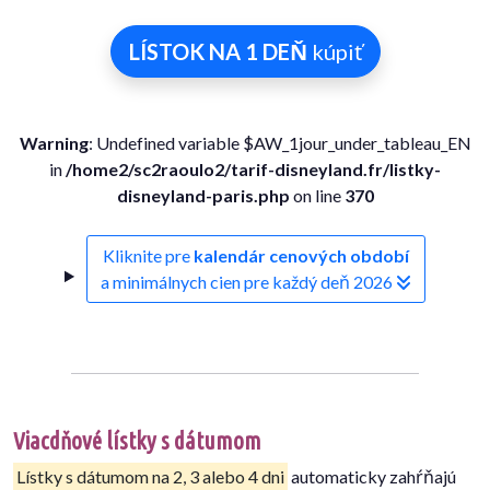
LÍSTOK NA 1 DEŇ
kúpiť
Warning
: Undefined variable $AW_1jour_under_tableau_EN
in
/home2/sc2raoulo2/tarif-disneyland.fr/listky-
disneyland-paris.php
on line
370
Kliknite pre
kalendár cenových období
a minimálnych cien pre každý deň 2026
Viacdňové lístky s dátumom
Lístky s dátumom na 2, 3 alebo 4 dni
automaticky zahŕňajú