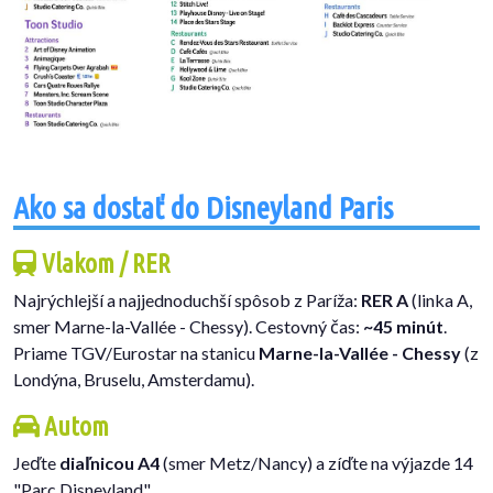
Ako sa dostať do Disneyland Paris
Vlakom / RER
Najrýchlejší a najjednoduchší spôsob z Paríža:
RER A
(linka A,
smer Marne-la-Vallée - Chessy). Cestovný čas:
~45 minút
.
Priame TGV/Eurostar na stanicu
Marne-la-Vallée - Chessy
(z
Londýna, Bruselu, Amsterdamu).
Autom
Jeďte
diaľnicou A4
(smer Metz/Nancy) a zíďte na výjazde 14
"Parc Disneyland".