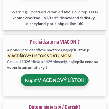
Warning
: Undefined variable $AW_1jour_top_EN in
/home2/sc2raoulo2/tarif-disneyland.fr/listky-
disneyland-paris.php
on line
160
Prichádzate na VIAC DNÍ?
Ak plánujete viacdňovú návštevu, najlepší lístok je
VIACDŇOVÝ LÍSTOK S DÁTUMOM
.
Cena od 132€/dieťa a 142€/dospelý,
najlepšia cena sa
vyberie automaticky
⤵
Kúpiť
VIACDŇOVÝ LÍSTOK
Dátum nie je istý / Darček?