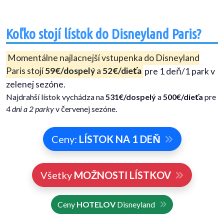
Koľko stojí lístok do Disneyland Paris?
Momentálne najlacnejší vstupenka do Disneyland
Paris stojí
59€/dospelý
a
52€/dieťa
pre 1 deň/1 park v
zelenej sezóne.
Najdrahší lístok vychádza na
531€/dospelý
a
500€/dieťa
pre
4 dni a 2 parky
v červenej sezóne.
Ceny:
LÍSTOK NA 1 DEŇ
Všetky
MOŽNOSTI LÍSTKOV
Ceny
HOTELOV
Disneyland