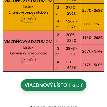
VIACDŇOVÝ S DÁTUMOM
Lístok
3
272€ -
257€ - 268€
Oranžové cenové obdobie
dni
286€
Kúpiť »
4
326€ -
306€ - 316€
dni
337€
2
208€ -
196€ - 268€
dni
285€
VIACDŇOVÝ S DÁTUMOM
Lístok
3
287€ -
269€ - 374€
Červené cenové obdobie
dni
398€
Kúpiť »
4
338€ -
317€ - 500€
dni
531€
VIACDŇOVÝ LÍSTOK
kúpiť
Warning
: Undefined variable