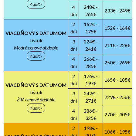
Kúpiť »
4
248€ -
233€ - 249€
dni
265€
2
162€ -
152€ - 164€
dni
175€
VIACDŇOVÝ S DÁTUMOM
Lístok
3
224€ -
211€ - 228€
Modré cenové obdobie
dni
241€
Kúpiť »
4
266€ -
250€ - 269€
dni
285€
2
176€ -
165€ - 185€
dni
197€
VIACDŇOVÝ S DÁTUMOM
Lístok
3
242€ -
229€ - 256€
Žlté cenové obdobie
dni
271€
Kúpiť »
4
286€ -
270€ - 305€
dni
325€
2
198€ -
186€ - 195€
dni
207€