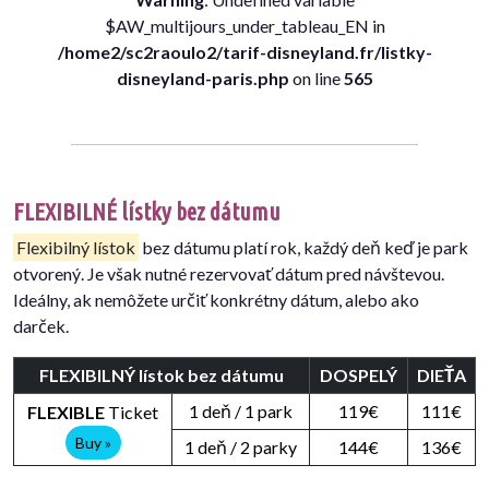
$AW_multijours_under_tableau_EN in
/home2/sc2raoulo2/tarif-disneyland.fr/listky-
disneyland-paris.php
on line
565
FLEXIBILNÉ lístky bez dátumu
Flexibilný lístok
bez dátumu platí rok, každý deň keď je park
otvorený. Je však nutné rezervovať dátum pred návštevou.
Ideálny, ak nemôžete určiť konkrétny dátum, alebo ako
darček.
FLEXIBILNÝ lístok bez dátumu
DOSPELÝ
DIEŤA
1 deň / 1 park
119€
111€
FLEXIBLE
Ticket
Buy »
1 deň / 2 parky
144€
136€