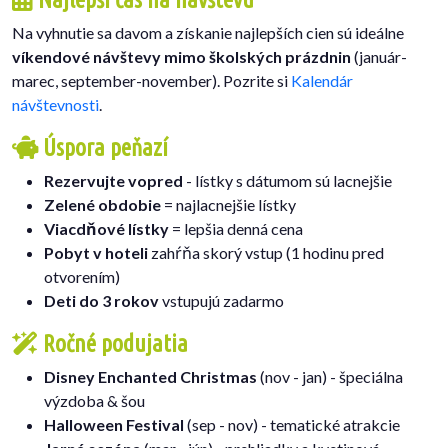
Na vyhnutie sa davom a získanie najlepších cien sú ideálne
víkendové návštevy mimo školských prázdnin
(január-
marec, september-november). Pozrite si
Kalendár
návštevnosti
.
Úspora peňazí
Rezervujte vopred
- lístky s dátumom sú lacnejšie
Zelené obdobie
= najlacnejšie lístky
Viacdňové lístky
= lepšia denná cena
Pobyt v hoteli
zahŕňa skorý vstup (1 hodinu pred
otvorením)
Deti do 3 rokov
vstupujú zadarmo
Ročné podujatia
Disney Enchanted Christmas
(nov - jan) - špeciálna
výzdoba & šou
Halloween Festival
(sep - nov) - tematické atrakcie