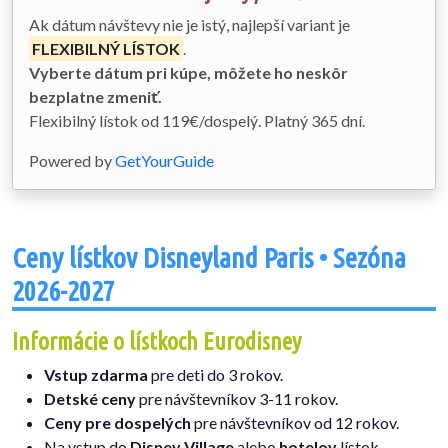
Ak dátum návštevy nie je istý, najlepší variant je
FLEXIBILNÝ LÍSTOK
.
Vyberte dátum pri kúpe, môžete ho neskôr
bezplatne zmeniť.
Flexibilný lístok od 119€/dospelý. Platný 365 dní.
Powered by
GetYourGuide
Ceny lístkov Disneyland Paris • Sezóna
2026-2027
Informácie o lístkoch Eurodisney
Vstup zdarma
pre deti do 3 rokov.
Detské ceny
pre návštevníkov 3-11 rokov.
Ceny pre dospelých
pre návštevníkov od 12 rokov.
Na vstup do
Disney Village
alebo
hotelov
lístok