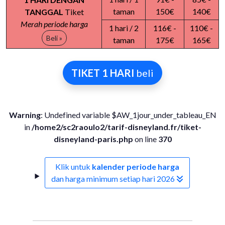
taman
150€
140€
TANGGAL
Tiket
Merah periode harga
1 hari / 2
116€ -
110€ -
Beli »
taman
175€
165€
TIKET 1 HARI
beli
Warning
: Undefined variable $AW_1jour_under_tableau_EN
in
/home2/sc2raoulo2/tarif-disneyland.fr/tiket-
disneyland-paris.php
on line
370
Klik untuk
kalender periode harga
dan harga minimum setiap hari 2026