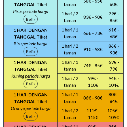
58€ - 65€
taman
60€
TANGGAL
Tiket
Pirus periode harga
1 hari / 2
79€ -
83€ - 90€
Beli »
taman
85€
1 hari / 1
61€ -
1 HARI DENGAN
66€ - 73€
taman
68€
TANGGAL
Tiket
Biru periode harga
1 hari / 2
86€ -
91€ - 98€
Beli »
taman
93€
1 hari / 1
69€ -
1 HARI DENGAN
74€ - 85€
taman
79€
TANGGAL
Tiket
Kuning periode harga
1 hari / 2
99€ -
94€ -
Beli »
taman
110€
104€
1 hari / 1
80€ -
1 HARI DENGAN
86€ - 90€
taman
84€
TANGGAL
Tiket
Oranye periode harga
1 hari / 2
111€ -
105€ -
Beli »
taman
115€
109€
1 hari / 1
91€ -
85€ -
1 HARI DENGAN