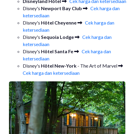
Disneyland Hôtel
Cek harga dan ketersediaan
Disney's
Newport Bay Club
Cek harga dan
ketersediaan
Disney's
Hôtel Cheyenne
Cek harga dan
ketersediaan
Disney's
Sequoia Lodge
Cek harga dan
ketersediaan
Disney's
Hôtel Santa Fe
Cek harga dan
ketersediaan
Disney's
Hôtel New-York
- The Art of Marvel
Cek harga dan ketersediaan