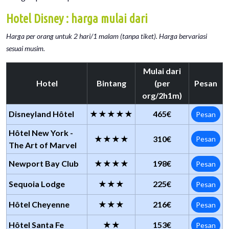
Hotel Disney : harga mulai dari
Harga per orang untuk 2 hari/1 malam (tanpa tiket). Harga bervariasi
sesuai musim.
Mulai dari
Hotel
Bintang
(per
Pesan
org/2h1m)
Disneyland Hôtel
★★★★★
465€
Pesan
Hôtel New York -
★★★★
310€
Pesan
The Art of Marvel
Newport Bay Club
★★★★
198€
Pesan
Sequoia Lodge
★★★
225€
Pesan
Hôtel Cheyenne
★★★
216€
Pesan
Hôtel Santa Fe
★★
153€
Pesan