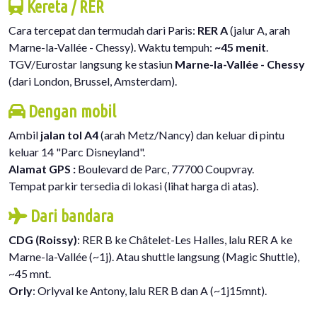
Kereta / RER
Cara tercepat dan termudah dari Paris:
RER A
(jalur A, arah
Marne-la-Vallée - Chessy). Waktu tempuh:
~45 menit
.
TGV/Eurostar langsung ke stasiun
Marne-la-Vallée - Chessy
(dari London, Brussel, Amsterdam).
Dengan mobil
Ambil
jalan tol A4
(arah Metz/Nancy) dan keluar di pintu
keluar 14 "Parc Disneyland".
Alamat GPS :
Boulevard de Parc, 77700 Coupvray.
Tempat parkir tersedia di lokasi (lihat harga di atas).
Dari bandara
CDG (Roissy)
: RER B ke Châtelet-Les Halles, lalu RER A ke
Marne-la-Vallée (~1j). Atau shuttle langsung (Magic Shuttle),
~45 mnt.
Orly
: Orlyval ke Antony, lalu RER B dan A (~1j15mnt).