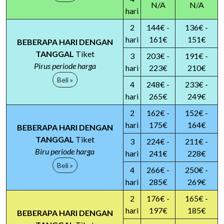
N/A
N/A
hari
2
144€ -
136€ -
hari
161€
151€
BEBERAPA HARI DENGAN
TANGGAL
Tiket
3
203€ -
191€ -
Pirus periode harga
hari
223€
210€
Beli »
4
248€ -
233€ -
hari
265€
249€
2
162€ -
152€ -
hari
175€
164€
BEBERAPA HARI DENGAN
TANGGAL
Tiket
3
224€ -
211€ -
Biru periode harga
hari
241€
228€
Beli »
4
266€ -
250€ -
hari
285€
269€
2
176€ -
165€ -
hari
197€
185€
BEBERAPA HARI DENGAN