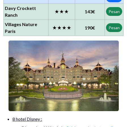
Davy Crockett
★★★
143€
Pesan
Ranch
Villages Nature
★★★★
190€
Pesan
Paris
8 hotel Disney :