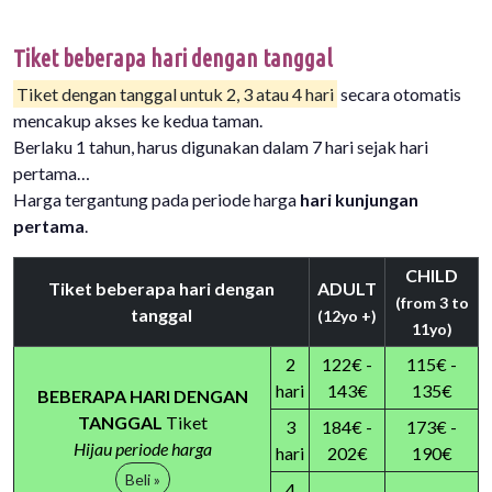
Tiket beberapa hari dengan tanggal
Tiket dengan tanggal untuk 2, 3 atau 4 hari
secara otomatis
mencakup akses ke kedua taman.
Berlaku 1 tahun, harus digunakan dalam 7 hari sejak hari
pertama…
Harga tergantung pada periode harga
hari kunjungan
pertama
.
CHILD
Tiket beberapa hari dengan
ADULT
(from 3 to
tanggal
(12yo +)
11yo)
2
122€ -
115€ -
hari
143€
135€
BEBERAPA HARI DENGAN
TANGGAL
Tiket
3
184€ -
173€ -
Hijau periode harga
hari
202€
190€
Beli »
4