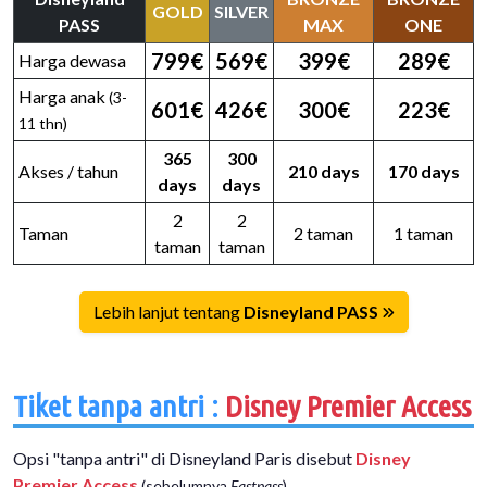
GOLD
SILVER
PASS
MAX
ONE
799€
569€
399€
289€
Harga dewasa
Harga anak
(3-
601€
426€
300€
223€
11 thn)
365
300
Akses / tahun
210 days
170 days
days
days
2
2
Taman
2 taman
1 taman
taman
taman
Lebih lanjut tentang
Disneyland PASS
Tiket tanpa antri :
Disney Premier Access
Opsi "tanpa antri" di Disneyland Paris disebut
Disney
Premier Access
.
(sebelumnya
Fastpass
)