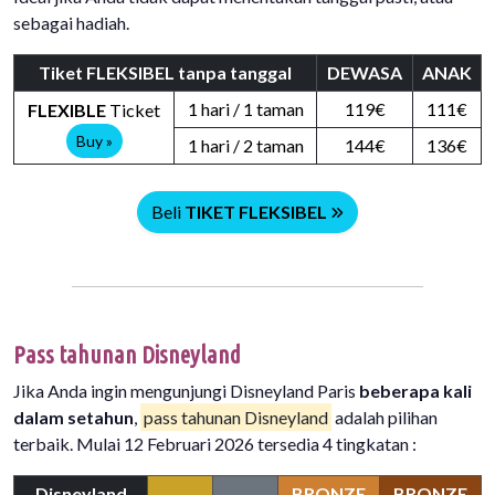
sebagai hadiah.
Tiket FLEKSIBEL tanpa tanggal
DEWASA
ANAK
1 hari / 1 taman
119€
111€
FLEXIBLE
Ticket
Buy »
1 hari / 2 taman
144€
136€
Beli
TIKET FLEKSIBEL
Pass tahunan Disneyland
Jika Anda ingin mengunjungi Disneyland Paris
beberapa kali
dalam setahun
,
pass tahunan Disneyland
adalah pilihan
terbaik. Mulai 12 Februari 2026 tersedia 4 tingkatan :
Disneyland
BRONZE
BRONZE