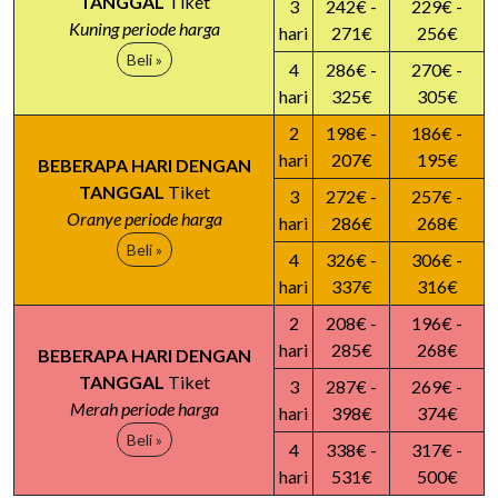
TANGGAL
Tiket
3
242€ -
229€ -
Kuning periode harga
hari
271€
256€
Beli »
4
286€ -
270€ -
hari
325€
305€
2
198€ -
186€ -
hari
207€
195€
BEBERAPA HARI DENGAN
TANGGAL
Tiket
3
272€ -
257€ -
Oranye periode harga
hari
286€
268€
Beli »
4
326€ -
306€ -
hari
337€
316€
2
208€ -
196€ -
hari
285€
268€
BEBERAPA HARI DENGAN
TANGGAL
Tiket
3
287€ -
269€ -
Merah periode harga
hari
398€
374€
Beli »
4
338€ -
317€ -
hari
531€
500€