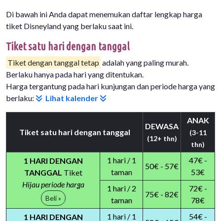
Di bawah ini Anda dapat menemukan daftar lengkap harga
tiket Disneyland yang berlaku saat ini.
Tiket satu hari dengan tanggal
Tiket dengan tanggal tetap
adalah yang paling murah.
Berlaku hanya pada hari yang ditentukan.
Harga tergantung pada hari kunjungan dan periode harga yang
berlaku:
Lihat kalender
ANAK
DEWASA
Tiket satu hari dengan tanggal
(3-11
(12+ thn)
thn)
1 hari / 1
47€ -
1 HARI DENGAN
50€ - 57€
taman
53€
TANGGAL
Tiket
Hijau periode harga
1 hari / 2
72€ -
75€ - 82€
Beli »
taman
78€
1 hari / 1
54€ -
1 HARI DENGAN