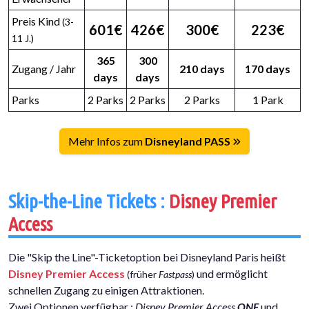
Preis Kind
(3-
601€
426€
300€
223€
11 J.)
365
300
Zugang / Jahr
210 days
170 days
days
days
Parks
2 Parks
2 Parks
2 Parks
1 Park
Mehr Infos zum
Disneyland PASS
Skip-the-Line Tickets :
Disney Premier
Access
Die "Skip the Line"-Ticketoption bei Disneyland Paris heißt
Disney Premier Access
und ermöglicht
(früher
Fastpass
)
schnellen Zugang zu einigen Attraktionen.
Zwei Optionen verfügbar :
Disney Premier Access
ONE
und