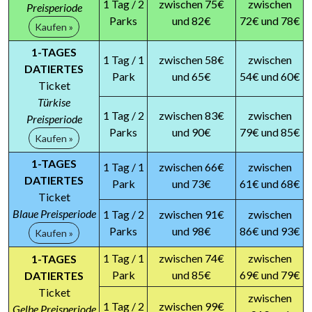
1 Tag / 2
zwischen 75€
zwischen
Preisperiode
Parks
und 82€
72€ und 78€
Kaufen »
1-TAGES
1 Tag / 1
zwischen 58€
zwischen
DATIERTES
Park
und 65€
54€ und 60€
Ticket
Türkise
1 Tag / 2
zwischen 83€
zwischen
Preisperiode
Parks
und 90€
79€ und 85€
Kaufen »
1-TAGES
1 Tag / 1
zwischen 66€
zwischen
DATIERTES
Park
und 73€
61€ und 68€
Ticket
Blaue Preisperiode
1 Tag / 2
zwischen 91€
zwischen
Parks
und 98€
86€ und 93€
Kaufen »
1 Tag / 1
zwischen 74€
zwischen
1-TAGES
Park
und 85€
69€ und 79€
DATIERTES
Ticket
zwischen
1 Tag / 2
zwischen 99€
Gelbe Preisperiode