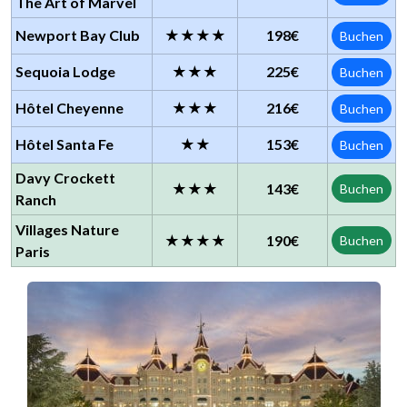
The Art of Marvel
Newport Bay Club
★★★★
198€
Buchen
Sequoia Lodge
★★★
225€
Buchen
Hôtel Cheyenne
★★★
216€
Buchen
Hôtel Santa Fe
★★
153€
Buchen
Davy Crockett
★★★
143€
Buchen
Ranch
Villages Nature
★★★★
190€
Buchen
Paris