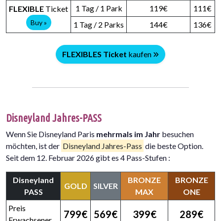
1 Tag / 1 Park
119€
111€
FLEXIBLE
Ticket
Buy »
1 Tag / 2 Parks
144€
136€
FLEXIBLES Ticket
kaufen
Disneyland Jahres-PASS
Wenn Sie Disneyland Paris
mehrmals im Jahr
besuchen
möchten, ist der
Disneyland Jahres-Pass
die beste Option.
Seit dem 12. Februar 2026 gibt es 4 Pass-Stufen :
Disneyland
BRONZE
BRONZE
GOLD
SILVER
PASS
MAX
ONE
Preis
799€
569€
399€
289€
Erwachsener