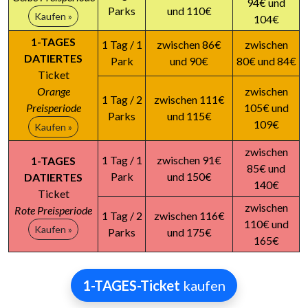
94€ und
Parks
und 110€
Kaufen »
104€
1-TAGES
1 Tag / 1
zwischen 86€
zwischen
DATIERTES
Park
und 90€
80€ und 84€
Ticket
Orange
zwischen
1 Tag / 2
zwischen 111€
Preisperiode
105€ und
Parks
und 115€
109€
Kaufen »
zwischen
1 Tag / 1
zwischen 91€
1-TAGES
85€ und
Park
und 150€
DATIERTES
140€
Ticket
zwischen
Rote Preisperiode
1 Tag / 2
zwischen 116€
110€ und
Kaufen »
Parks
und 175€
165€
1-TAGES-Ticket
kaufen