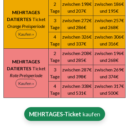
2
zwischen 198€
zwischen 186€
Tage
und 207€
und 195€
MEHRTAGES
DATIERTES
Ticket
3
zwischen 272€
zwischen 257€
Orange Preisperiode
Tage
und 286€
und 268€
Kaufen »
4
zwischen 326€
zwischen 306€
Tage
und 337€
und 316€
2
zwischen 208€
zwischen 196€
Tage
und 285€
und 268€
MEHRTAGES
DATIERTES
Ticket
3
zwischen 287€
zwischen 269€
Rote Preisperiode
Tage
und 398€
und 374€
Kaufen »
4
zwischen 338€
zwischen 317€
Tage
und 531€
und 500€
MEHRTAGES-Ticket
kaufen