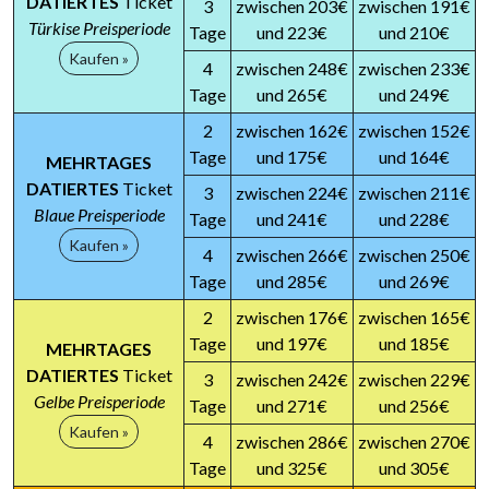
DATIERTES
Ticket
3
zwischen 203€
zwischen 191€
Türkise Preisperiode
Tage
und 223€
und 210€
Kaufen »
4
zwischen 248€
zwischen 233€
Tage
und 265€
und 249€
2
zwischen 162€
zwischen 152€
Tage
und 175€
und 164€
MEHRTAGES
DATIERTES
Ticket
3
zwischen 224€
zwischen 211€
Blaue Preisperiode
Tage
und 241€
und 228€
Kaufen »
4
zwischen 266€
zwischen 250€
Tage
und 285€
und 269€
2
zwischen 176€
zwischen 165€
Tage
und 197€
und 185€
MEHRTAGES
DATIERTES
Ticket
3
zwischen 242€
zwischen 229€
Gelbe Preisperiode
Tage
und 271€
und 256€
Kaufen »
4
zwischen 286€
zwischen 270€
Tage
und 325€
und 305€