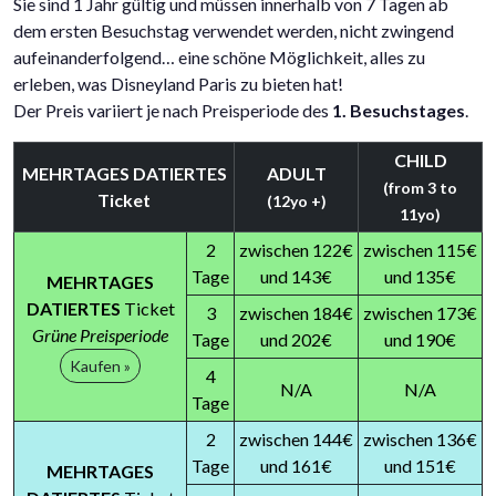
Sie sind 1 Jahr gültig und müssen innerhalb von 7 Tagen ab
dem ersten Besuchstag verwendet werden, nicht zwingend
aufeinanderfolgend… eine schöne Möglichkeit, alles zu
erleben, was Disneyland Paris zu bieten hat!
Der Preis variiert je nach Preisperiode des
1. Besuchstages
.
CHILD
MEHRTAGES DATIERTES
ADULT
(from 3 to
Ticket
(12yo +)
11yo)
2
zwischen 122€
zwischen 115€
Tage
und 143€
und 135€
MEHRTAGES
DATIERTES
Ticket
3
zwischen 184€
zwischen 173€
Grüne Preisperiode
Tage
und 202€
und 190€
Kaufen »
4
N/A
N/A
Tage
2
zwischen 144€
zwischen 136€
Tage
und 161€
und 151€
MEHRTAGES