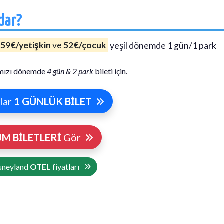
dar?
i
59€/yetişkin
ve
52€/çocuk
yeşil dönemde 1 gün/1 park
mızı dönemde
4 gün & 2 park
bileti için.
tlar
1 GÜNLÜK BİLET
M BİLETLERİ
Gör
sneyland
OTEL
fiyatları