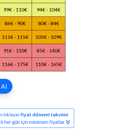
99€ - 110€
94€ - 104€
86€ - 90€
80€ - 84€
111€ - 115€
105€ - 109€
91€ - 150€
85€ - 140€
116€ - 175€
110€ - 165€
Al
ı tıklayın
fiyat dönemi takvimi
6 her gün için minimum fiyatlar