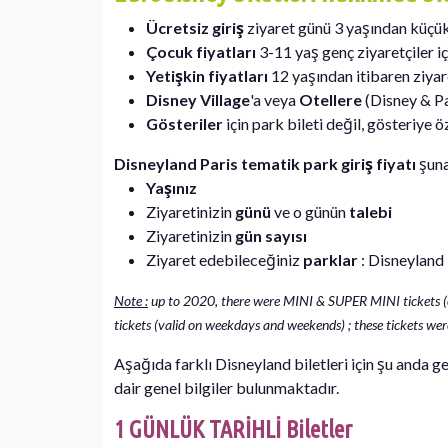
Ücretsiz giriş
ziyaret günü 3 yaşından küçük 
Çocuk fiyatları
3-11 yaş genç ziyaretçiler içi
Yetişkin fiyatları
12 yaşından itibaren ziyaret
Disney Village
'a veya
Otellere
(Disney & Pa
Gösteriler
için park bileti değil, gösteriye öz
Disneyland Paris tematik park giriş fiyatı
şuna
Yaşınız
Ziyaretinizin
günü
ve o günün
talebi
Ziyaretinizin
gün sayısı
Ziyaret edebileceğiniz
parklar
: Disneyland
Note :
up to 2020, there were MINI & SUPER MINI tickets
tickets (valid on weekdays and weekends) ; these tickets were
Aşağıda farklı Disneyland biletleri için şu anda ge
dair genel bilgiler bulunmaktadır.
1 GÜNLÜK TARİHLİ Biletler