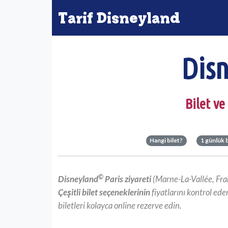
Tarif Disneyland
Disn
Bilet ve
Hangi bilet?
1 günlük b
©
Disneyland
Paris ziyareti
(Marne-La-Vallée, Frans
Çeşitli bilet seçeneklerinin
fiyatlarını kontrol ede
biletleri kolayca online rezerve edin.