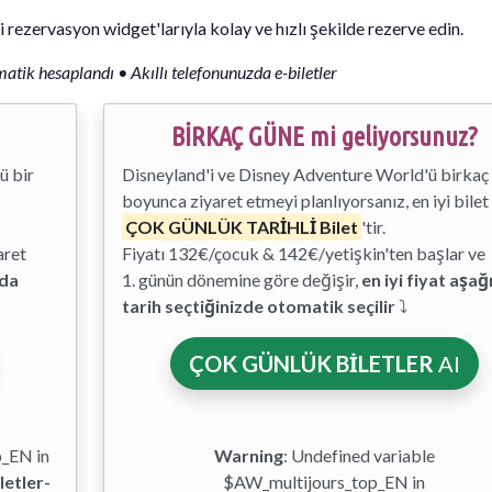
i rezervasyon widget'larıyla kolay ve hızlı şekilde rezerve edin.
tomatik hesaplandı • Akıllı telefonunuzda e-biletler
BİRKAÇ GÜNE mi geliyorsunuz?
ü bir
Disneyland'i ve Disney Adventure World'ü birkaç
boyunca ziyaret etmeyi planlıyorsanız, en iyi bilet
ÇOK GÜNLÜK TARİHLİ Bilet
'tir.
aret
Fiyatı 132€/çocuk & 142€/yetişkin'ten başlar ve
ıda
1. günün dönemine göre değişir,
en iyi fiyat aşağ
tarih seçtiğinizde otomatik seçilir
⤵
ÇOK GÜNLÜK BİLETLER
Al
p_EN in
Warning
: Undefined variable
letler-
$AW_multijours_top_EN in