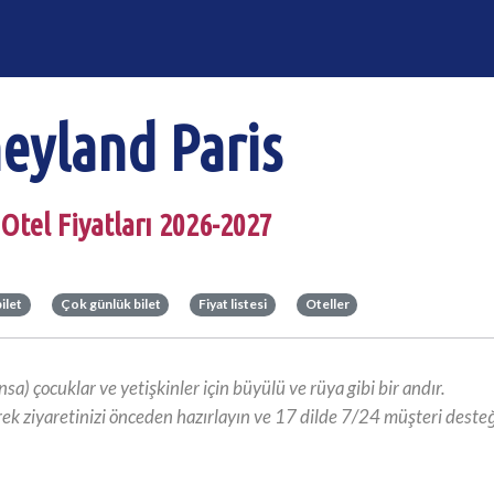
eyland Paris
 Otel Fiyatları 2026-2027
ilet
Çok günlük bilet
Fiyat listesi
Oteller
a) çocuklar ve yetişkinler için büyülü ve rüya gibi bir andır.
rek ziyaretinizi önceden hazırlayın ve 17 dilde 7/24 müşteri desteği