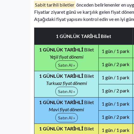
Sabit tarihli biletler
önceden belirlenenler en uygun
Fiyatlar ziyaret günü ve karşılık gelen fiyat döne
Aşağıdaki fiyat yapısını kontrol edin ve en iyi gün
1 GÜNLÜK TARİHLİ Bilet
1 GÜNLÜK TARİHLİ
Bilet
1 gün / 1 park
Yeşil fiyat dönemi
1 gün / 2 park
Satın Al »
1 GÜNLÜK TARİHLİ
Bilet
1 gün / 1 park
Turkuaz fiyat dönemi
1 gün / 2 park
Satın Al »
1 GÜNLÜK TARİHLİ
Bilet
1 gün / 1 park
Mavi fiyat dönemi
1 gün / 2 park
Satın Al »
1 GÜNLÜK TARİHLİ
Bilet
1 gün / 1 park