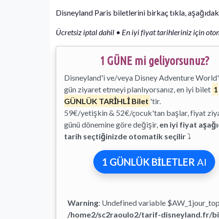
Disneyland Paris biletlerini birkaç tıkla, aşağıdak
Ücretsiz iptal dahil • En iyi fiyat tarihleriniz için o
1 GÜNE mi geliyorsunuz?
Disneyland'i ve/veya Disney Adventure World'
gün ziyaret etmeyi planlıyorsanız, en iyi bilet
1
GÜNLÜK TARİHLİ Bilet
'tir.
59€/yetişkin & 52€/çocuk'tan başlar, fiyat ziy
günü dönemine göre değişir,
en iyi fiyat aşağ
tarih seçtiğinizde otomatik seçilir
⤵
1 GÜNLÜK BİLETLER
Al
Warning
: Undefined variable $AW_1jour_to
/home2/sc2raoulo2/tarif-disneyland.fr/bi