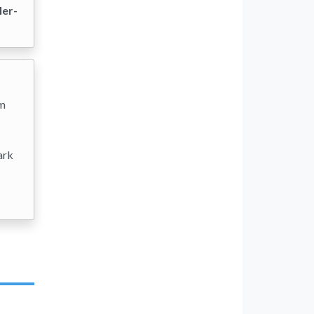
ler-
im
ark