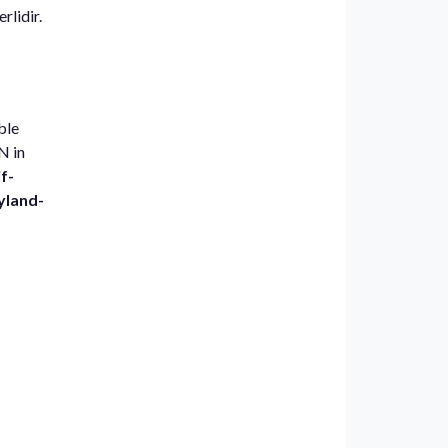
rlidir.
ble
N in
f-
eyland-