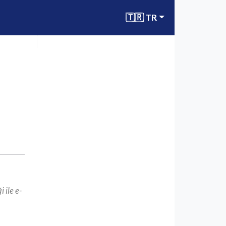
🇹🇷 TR
 ile e-