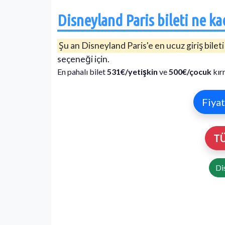
Disneyland Paris bileti ne ka
Şu an Disneyland Paris'e en ucuz giriş bilet
seçeneği için.
En pahalı bilet
531€/yetişkin
ve
500€/çocuk
kır
Fiya
TÜ
Di