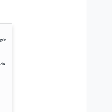
 gün
ıda