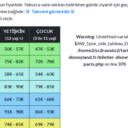
 fiyatlıdır. Yalnızca satın alırken belirlenen günde ziyaret için geçe
mine bağlıdır:
Takvimi görüntüle
ü seçin.
YETİŞKİN
ÇOCUK
Warning
: Undefined varia
(12 yaş +)
(3 ile 11 yaş)
$AW_1jour_side_tableau_E
50€ - 57€
47€ - 53€
/home2/sc2raoulo2/tari
disneyland.fr/biletler-disn
75€ - 82€
72€ - 78€
paris.php
on line
370
58€ - 65€
54€ - 60€
83€ - 90€
79€ - 85€
66€ - 73€
61€ - 68€
91€ - 98€
86€ - 93€
74€ - 85€
69€ - 79€