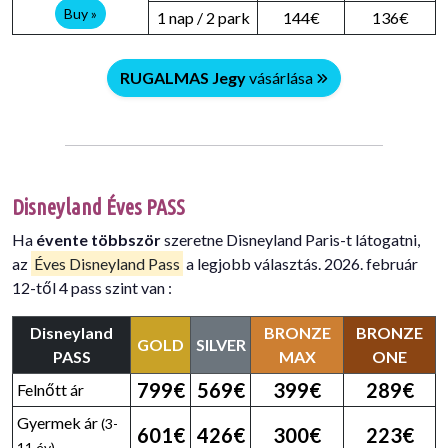
Buy »
1 nap / 2 park
144€
136€
RUGALMAS Jegy
vásárlása
Disneyland Éves PASS
Ha
évente többször
szeretne Disneyland Paris-t látogatni,
az
Éves Disneyland Pass
a legjobb választás. 2026. február
12-től 4 pass szint van :
Disneyland
BRONZE
BRONZE
GOLD
SILVER
PASS
MAX
ONE
799€
569€
399€
289€
Felnőtt ár
Gyermek ár
(3-
601€
426€
300€
223€
11 év)