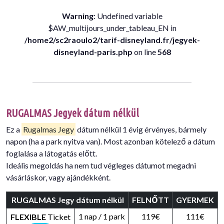
Warning
: Undefined variable
$AW_multijours_under_tableau_EN in
/home2/sc2raoulo2/tarif-disneyland.fr/jegyek-
disneyland-paris.php
on line
568
RUGALMAS Jegyek dátum nélkül
Ez a
Rugalmas Jegy
dátum nélkül 1 évig érvényes, bármely
napon (ha a park nyitva van). Most azonban kötelező a dátum
foglalása a látogatás előtt.
Ideális megoldás ha nem tud végleges dátumot megadni
vásárláskor, vagy ajándékként.
RUGALMAS Jegy dátum nélkül
FELNŐTT
GYERMEK
1 nap / 1 park
119€
111€
FLEXIBLE
Ticket