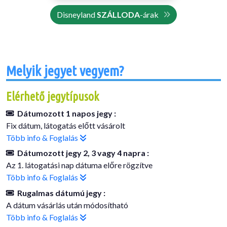
Disneyland
SZÁLLODA
-árak
Melyik jegyet vegyem?
Elérhető jegytípusok
Dátumozott 1 napos jegy :
Fix dátum, látogatás előtt vásárolt
Több info & Foglalás
Dátumozott jegy 2, 3 vagy 4 napra :
Az 1. látogatási nap dátuma előre rögzítve
Több info & Foglalás
Rugalmas dátumú jegy :
A dátum vásárlás után módosítható
Több info & Foglalás