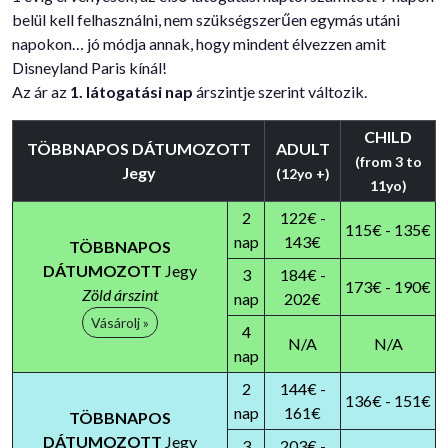
belül kell felhasználni, nem szükségszerűen egymás utáni
napokon… jó módja annak, hogy mindent élvezzen amit
Disneyland Paris kínál!
Az ár az
1. látogatási nap
árszintje szerint változik.
CHILD
TÖBBNAPOS DÁTUMOZOTT
ADULT
(from 3 to
Jegy
(12yo +)
11yo)
2
122€ -
115€ - 135€
nap
143€
TÖBBNAPOS
DÁTUMOZOTT
Jegy
3
184€ -
173€ - 190€
Zöld árszint
nap
202€
Vásárolj »
4
N/A
N/A
nap
2
144€ -
136€ - 151€
nap
161€
TÖBBNAPOS
DÁTUMOZOTT
Jegy
3
203€ -