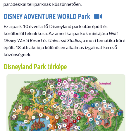
parádékkal teli parknak köszönhetően.
DISNEY ADVENTURE WORLD Park
Ez a park 10 évvel a fő Disneyland park után épült és
körülbelül feleakkora. Az amerikai parkok mintájára
Walt
Disney World Resort
és
Universal Studios
, a mozi tematika köré
épült. 18 attrakciója különösen alkalmas izgalmat kereső
közönségnek.
Disneyland Park térképe