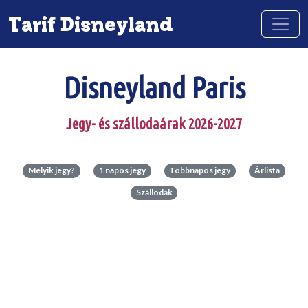
Tarif Disneyland
Disneyland Paris
Jegy- és szállodaárak 2026-2027
Melyik jegy?
1 napos jegy
Többnapos jegy
Árlista
Szállodák