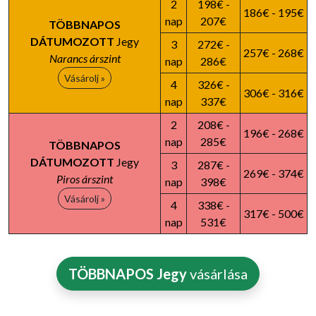
2
198€ -
186€ - 195€
nap
207€
TÖBBNAPOS
DÁTUMOZOTT
Jegy
3
272€ -
257€ - 268€
Narancs árszint
nap
286€
Vásárolj »
4
326€ -
306€ - 316€
nap
337€
2
208€ -
196€ - 268€
nap
285€
TÖBBNAPOS
DÁTUMOZOTT
Jegy
3
287€ -
269€ - 374€
Piros árszint
nap
398€
Vásárolj »
4
338€ -
317€ - 500€
nap
531€
TÖBBNAPOS Jegy
vásárlása