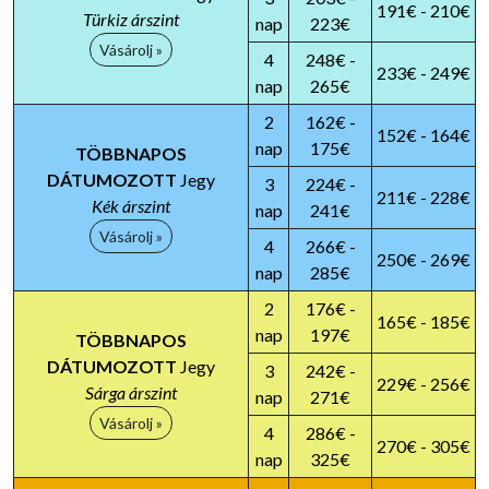
191€ - 210€
Türkiz árszint
nap
223€
Vásárolj »
4
248€ -
233€ - 249€
nap
265€
2
162€ -
152€ - 164€
nap
175€
TÖBBNAPOS
DÁTUMOZOTT
Jegy
3
224€ -
211€ - 228€
Kék árszint
nap
241€
Vásárolj »
4
266€ -
250€ - 269€
nap
285€
2
176€ -
165€ - 185€
nap
197€
TÖBBNAPOS
DÁTUMOZOTT
Jegy
3
242€ -
229€ - 256€
Sárga árszint
nap
271€
Vásárolj »
4
286€ -
270€ - 305€
nap
325€