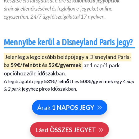
Készítse elő látogatását előre az
különböző jegyopciók
árainak ellenőrzésével és foglaljon e-jegyeket online
egyszerűen, 24/7 ügyfélszolgálattal 17 nyelven.
Mennyibe kerül a Disneyland Paris jegy?
Jelenleg a legolcsóbb belépőjegy a Disneyland Paris-
ba
59€/felnőtt
és
52€/gyermek
az 1 nap/1 park
opcióhoz zöld időszakban.
A legdrágább jegy
531€/felnőtt
és
500€/gyermek
egy
4 nap
& 2 park
jegyhez piros időszakban.
Árak
1 NAPOS JEGY
Lásd
ÖSSZES JEGYET