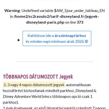
Warning
: Undefined variable $AW_1jour_under_tableau_EN
in
/home2/sc2raoulo2/tarif-disneyland.fr/jegyek-
disneyland-paris.php
on line
373
Kattintson ide a
árszintnaptárhoz
és minden napi minimum árak 2026
TÖBBNAPOS DÁTUMOZOTT Jegyek
2, 3 vagy 4 napos dátumozott jegyek
automatikusan
hozzáférést biztosítanak mindkét parkhoz,
Disneyland
&
Disney Adventure World
(nincs többnapos opció csak 1
parkhoz).
1 évig érvényesek, az első látogatási naptól számított 7 napon