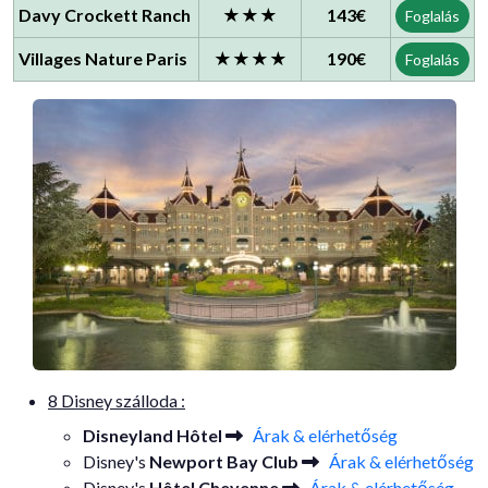
Davy Crockett Ranch
★★★
143€
Foglalás
Villages Nature Paris
★★★★
190€
Foglalás
8 Disney szálloda :
Disneyland Hôtel
Árak & elérhetőség
Disney's
Newport Bay Club
Árak & elérhetőség
Disney's
Hôtel Cheyenne
Árak & elérhetőség