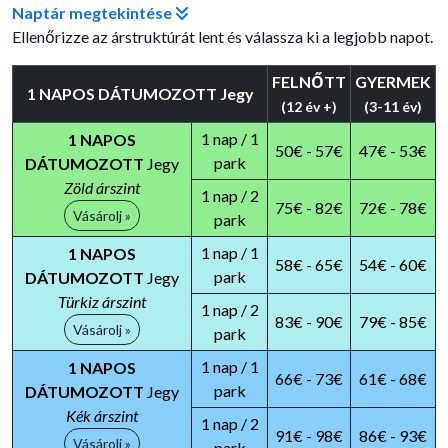
Naptár megtekintése
Ellenőrizze az árstruktúrát lent és válassza ki a legjobb napot.
FELNŐTT
GYERMEK
1 NAPOS DÁTUMOZOTT Jegy
(12 év +)
(3-11 év)
1 nap / 1
1 NAPOS
50€ - 57€
47€ - 53€
park
DÁTUMOZOTT
Jegy
Zöld árszint
1 nap / 2
75€ - 82€
72€ - 78€
Vásárolj »
park
1 nap / 1
1 NAPOS
58€ - 65€
54€ - 60€
park
DÁTUMOZOTT
Jegy
Türkiz árszint
1 nap / 2
83€ - 90€
79€ - 85€
Vásárolj »
park
1 nap / 1
1 NAPOS
66€ - 73€
61€ - 68€
park
DÁTUMOZOTT
Jegy
Kék árszint
1 nap / 2
91€ - 98€
86€ - 93€
Vásárolj »
park