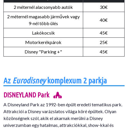
2 méternél alacsonyabb autók
30€
2 méternél magasabb járművek vagy
40€
9-nél több ülés
Lakókocsik
45€
Motorkerékpárok
25€
Disney "Parking +"
45€
Az
Eurodisney
komplexum 2 parkja
DISNEYLAND Park
A Disneyland Park az 1992-ben épült eredeti tematikus park.
Attrakciói a Disney varázslatos világa köré épültek. Olyan
közönségnek szól, akik el akarnak merülni a Disney
univerzumban egy hatalmas, attrakciókkal, show-kkal és