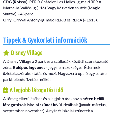
CDG (Roissy)
: RER B Châtelet-Les Halles-ig, majd RER A
Marne-la-Vallée-ig (~1ó). Vagy közvetlen shuttle (Magic
Shuttle), ~45 perc.
Orly
: Orlyval Antony-ig, majd RER B és RER A (~1ó15).
Tippek & Gyakorlati információk
Disney Village
A Disney Village a 2 park és a szállodák közötti szórakoztató
zóna.
Belépés ingyenes
- jegy nem szükséges. Éttermek,
üzletek, szórakoztatás és mozi. Nagyszerű opció egy estére
parkbelépés fizetése nélkül.
A legjobb látogatási idő
A tömeg elkerüléséhez és a legjobb árakhoz a
héten belüli
látogatások iskolai szünet kívül
ideálisak (január-március,
szeptember-november). A nyár és iskolai szünetek a