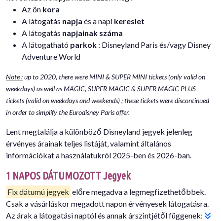
Az ön
kora
A látogatás
napja
és a napi
kereslet
A látogatás
napjainak száma
A látogatható
parkok
: Disneyland Paris és/vagy Disney
Adventure World
Note :
up to 2020, there were MINI & SUPER MINI tickets (only valid on
weekdays) as well as MAGIC, SUPER MAGIC & SUPER MAGIC PLUS
tickets (valid on weekdays and weekends) ; these tickets were discontinued
in order to simplify the Eurodisney Paris offer.
Lent megtalálja a különböző Disneyland jegyek jelenleg
érvényes árainak teljes listáját, valamint általános
információkat a használatukról 2025-ben és 2026-ban.
1 NAPOS DÁTUMOZOTT Jegyek
Fix dátumú jegyek
előre megadva a legmegfizethetőbbek.
Csak a vásárláskor megadott napon érvényesek látogatásra.
Az árak a látogatási naptól és annak árszintjétől függenek: