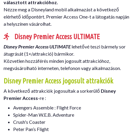
választott attrakcióhoz.
Nézze meg a Disneyland mobil alkalmazást a következő
elérhető időpontért. Premier Access One-t a látogatás napján
a helyszínen vásárolhat.
Disney Premier Access ULTIMATE
Disney Premier Access ULTIMATE
lehetővé teszi bármely sor
átugrását (1×/attrakció) bármikor.
Közvetlen hozzáférés minden jogosult attrakcióhoz,
megvásárolható interneten, telefonon vagy alkalmazáson.
Disney Premier Access jogosult attrakciók
A következő attrakciók jogosultak a sorkerülő
Disney
Premier Access
-re :
Avengers Assemble : Flight Force
Spider-Man W.E.B. Adventure
Crush's Coaster
Peter Pan’s Flight