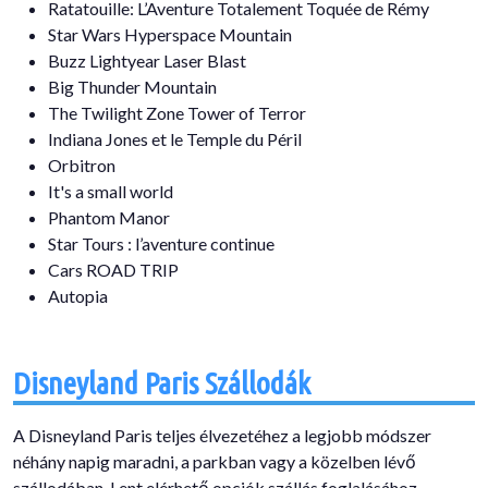
Ratatouille: L’Aventure Totalement Toquée de Rémy
Star Wars Hyperspace Mountain
Buzz Lightyear Laser Blast
Big Thunder Mountain
The Twilight Zone Tower of Terror
Indiana Jones et le Temple du Péril​
Orbitron
It's a small world
Phantom Manor
Star Tours : l’aventure continue
Cars ROAD TRIP
Autopia
Disneyland Paris Szállodák
A Disneyland Paris teljes élvezetéhez a legjobb módszer
néhány napig maradni, a parkban vagy a közelben lévő
szállodában. Lent elérhető opciók szállás foglalásához.