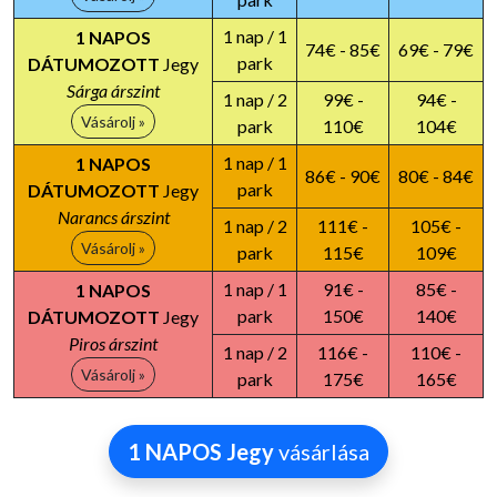
1 nap / 1
1 NAPOS
74€ - 85€
69€ - 79€
park
DÁTUMOZOTT
Jegy
Sárga árszint
1 nap / 2
99€ -
94€ -
Vásárolj »
park
110€
104€
1 nap / 1
1 NAPOS
86€ - 90€
80€ - 84€
park
DÁTUMOZOTT
Jegy
Narancs árszint
1 nap / 2
111€ -
105€ -
Vásárolj »
park
115€
109€
1 nap / 1
91€ -
85€ -
1 NAPOS
park
150€
140€
DÁTUMOZOTT
Jegy
Piros árszint
1 nap / 2
116€ -
110€ -
Vásárolj »
park
175€
165€
1 NAPOS Jegy
vásárlása