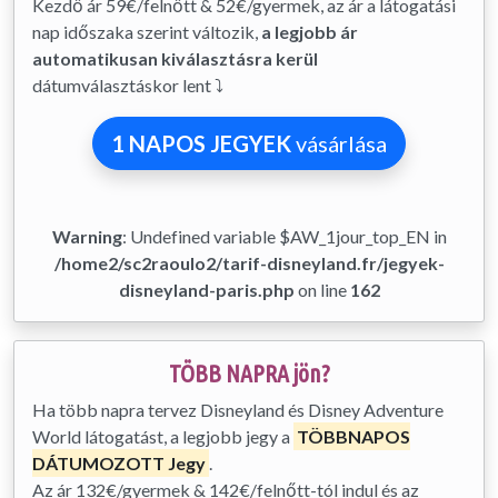
Kezdő ár 59€/felnőtt & 52€/gyermek, az ár a látogatási
nap időszaka szerint változik,
a legjobb ár
automatikusan kiválasztásra kerül
dátumválasztáskor lent ⤵
1 NAPOS JEGYEK
vásárlása
Warning
: Undefined variable $AW_1jour_top_EN in
/home2/sc2raoulo2/tarif-disneyland.fr/jegyek-
disneyland-paris.php
on line
162
TÖBB NAPRA jön?
Ha több napra tervez Disneyland és Disney Adventure
World látogatást, a legjobb jegy a
TÖBBNAPOS
DÁTUMOZOTT Jegy
.
Az ár 132€/gyermek & 142€/felnőtt-tól indul és az