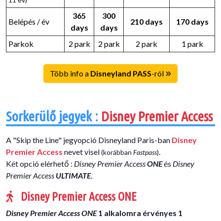
365
300
Belépés / év
210 days
170 days
days
days
Parkok
2 park
2 park
2 park
1 park
Több info a
Disneyland PASS
-ról
Sorkerülő jegyek :
Disney Premier Access
A "Skip the Line" jegyopció Disneyland Paris-ban
Disney
Premier Access
nevet visel
.
(korábban
Fastpass
)
Két opció elérhető :
Disney Premier Access
ONE
és
Disney
Premier Access
ULTIMATE
.
Disney Premier Access ONE
Disney Premier Access ONE
1 alkalomra érvényes 1