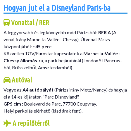
Hogyan jut el a Disneyland Paris-ba
Vonattal / RER
A leggyorsabb és legkönnyebb mód Párizsból:
RER A
(A
vonal, irány Marne-la-Vallée - Chessy). Útvonal Párizs
központjából:
~45 perc
.
Közvetlen TGV/Eurostar kapcsolatok a
Marne-la-Vallée -
Chessy állomás
-ra, a park bejáratánál (London St Pancras-
ból, Brüsszelből, Amszterdamból).
Autóval
Vegye az
A4 autópályát
(Párizs irány Metz/Nancy) és hagyja
el a 14-es kijáraton "Parc Disneyland".
GPS cím :
Boulevard de Parc, 77700 Coupvray.
Helyi parkolás elérhető (lásd árak fent).
A repülőtérről