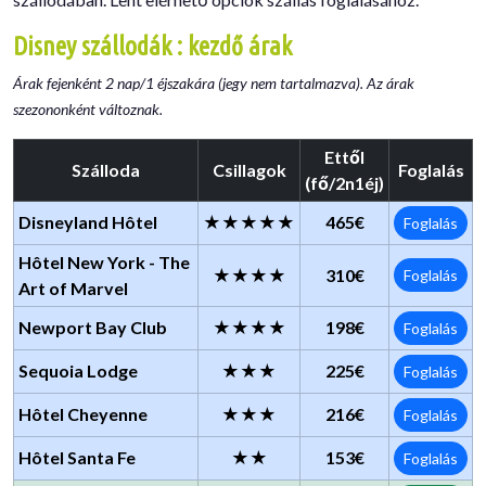
Disney szállodák : kezdő árak
Árak fejenként 2 nap/1 éjszakára (jegy nem tartalmazva). Az árak
szezononként változnak.
Ettől
Szálloda
Csillagok
Foglalás
(fő/2n1éj)
Disneyland Hôtel
★★★★★
465€
Foglalás
Hôtel New York - The
★★★★
310€
Foglalás
Art of Marvel
Newport Bay Club
★★★★
198€
Foglalás
Sequoia Lodge
★★★
225€
Foglalás
Hôtel Cheyenne
★★★
216€
Foglalás
Hôtel Santa Fe
★★
153€
Foglalás