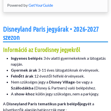
Powered by
GetYourGuide
Disneyland Paris jegyárak • 2026-2027
szezon
Információ az Eurodisney jegyekről
Ingyenes belépés
3 év alatti gyermekeknek a látogatás
napján.
Gyermek árak
3-11 éves látogatóknak érvényesek.
Felnőtt árak
12 évestől felfelé érvényesek.
Nem szükséges jegy a
Disney Village
-be vagy a
Szállodákba
(Disney & Partners) való belépéshez.
A
show-khoz
külön jegy szükséges, nem a parkjegy.
A
Disneyland Paris tematikus park belépőjegyét
a
következők alapján határozzák meg :