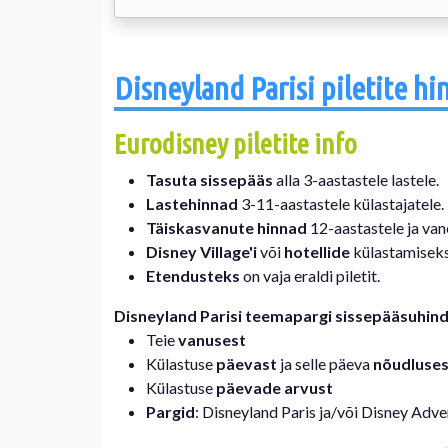
Disneyland Parisi piletite h
Eurodisney piletite info
Tasuta sissepääs
alla 3-aastastele lastele.
Lastehinnad
3-11-aastastele külastajatele.
Täiskasvanute hinnad
12-aastastele ja van
Disney Village'i
või
hotellide
külastamiseks 
Etendusteks
on vaja eraldi piletit.
Disneyland Parisi teemapargi sissepääsuhin
Teie
vanusest
Külastuse
päevast
ja selle päeva
nõudluses
Külastuse
päevade arvust
Pargid
: Disneyland Paris ja/või Disney Adv