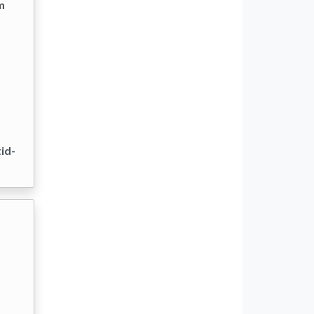
m
id-