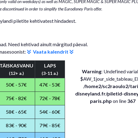
 (only valid on weekdays) as well as MAGIC, SUPER MAGIC & SUPER MAGIC PL
 discontinued in order to simplify the Eurodisney Paris offer.
ylandi piletite kehtivatest hindadest.
d. Need kehtivad ainult märgitud päeval.
nnasesoonist:
Vaata kalendrit
TÄISKASVANU
LAPS
Warning
: Undefined varia
(12+ a.)
(3-11 a.)
$AW_1jour_side_tableau_E
50€ - 57€
47€ - 53€
/home2/sc2raoulo2/tari
disneyland.fr/piletid-disne
75€ - 82€
72€ - 78€
paris.php
on line
367
58€ - 65€
54€ - 60€
83€ - 90€
79€ - 85€