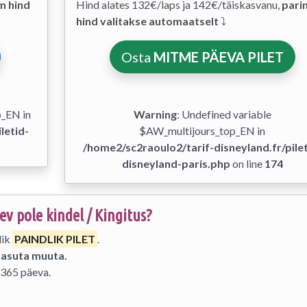
m hind
Hind alates 132€/laps ja 142€/täiskasvanu,
pari
hind valitakse automaatselt
⤵
Osta
MITME PÄEVA PILET
p_EN in
Warning
: Undefined variable
letid-
$AW_multijours_top_EN in
/home2/sc2raoulo2/tarif-disneyland.fr/pilet
disneyland-paris.php
on line
174
v pole kindel / Kingitus?
lik
PAINDLIK PILET
.
tasuta muuta.
 365 päeva.