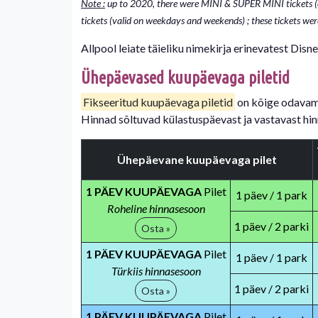
Note :
up to 2020, there were MINI & SUPER MINI tickets
tickets (valid on weekdays and weekends) ; these tickets were
Allpool leiate täieliku nimekirja erinevatest Disne
Ühepäevased kuupäevaga piletid
Fikseeritud kuupäevaga piletid
on kõige odavama
Hinnad sõltuvad külastuspäevast ja vastavast hi
Ühepäevane kuupäevaga pilet
1 PÄEV KUUPÄEVAGA
Pilet
1 päev / 1 park
Roheline hinnasesoon
1 päev / 2 parki
Osta »
1 PÄEV KUUPÄEVAGA
Pilet
1 päev / 1 park
Türkiis hinnasesoon
1 päev / 2 parki
Osta »
1 PÄEV KUUPÄEVAGA
Pilet