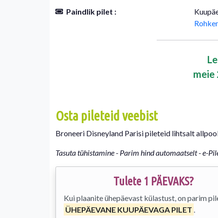
Paindlik pilet :
Kuupäe
Rohkem
Le
meie 
Osta pileteid veebist
Broneeri Disneyland Parisi pileteid lihtsalt allpo
Tasuta tühistamine - Parim hind automaatselt - e-Pil
Tulete 1 PÄEVAKS?
Kui plaanite ühepäevast külastust, on parim pil
ÜHEPÄEVANE KUUPÄEVAGA PILET
.