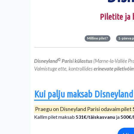
Piletite ja
Milline pilet?
1-päeva p
©
Disneyland
Parisi külastus
(Marne-la-Vallée Pra
Valmistuge ette, kontrollides
erinevate piletivõi
Kui palju maksab Disneyland 
Praegu on Disneyland Parisi odavaim pilet
Kallim pilet maksab
531€/täiskasvanu
ja
500€/