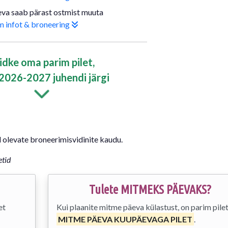
va saab pärast ostmist muuta
 infot & broneering
idke oma parim pilet,
2026-2027 juhendi järgi
ol olevate broneerimisvidinite kaudu.
etid
Tulete MITMEKS PÄEVAKS?
et
Kui plaanite mitme päeva külastust, on parim pile
MITME PÄEVA KUUPÄEVAGA PILET
.