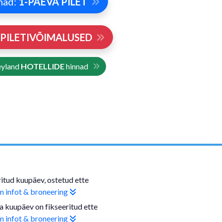
nad:
1-PÄEVA PILET
PILETIVÕIMALUSED
eyland
HOTELLIDE
hinnad
itud kuupäev, ostetud ette
 infot & broneering
a kuupäev on fikseeritud ette
 infot & broneering