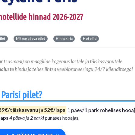
 hotellide hinnad 2026-2027
ilet
Mitme päeva pilet
Hinnakirja
Hotellid
ntsusmaal) on maagiline kogemus lastele ja täiskasvanutele.
maluste
hindu ja tehes lihtsa veebibroneeringu 24/7 klienditoega!
Parisi pilet?
59€/täiskasvanu
ja
52€/laps
1 päev/1 park rohelises hooaj
laps
4 päeva ja 2 parki
punases hooajas.