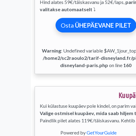
Hind alates 59€/täiskasvanu ja 52€/laps,
pari
valitakse automaatselt
⤵
Osta
ÜHEPÄEVANE PILET
Warning
: Undefined variable $AW_1jour_to
/home2/sc2raoulo2/tarif-disneyland.fr/pi
disneyland-paris.php
on line
160
Kuupäe
Kui külastuse kuupäev pole kindel, on parim va
Valige ostmisel kuupäev, mida saab hiljem 
Paindlik pilet alates 119€/täiskasvanu. Kehtib
Powered by
GetYourGuide