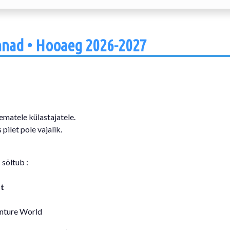
innad • Hooaeg 2026-2027
ematele külastajatele.
pilet pole vajalik.
d
sõltub :
t
enture World