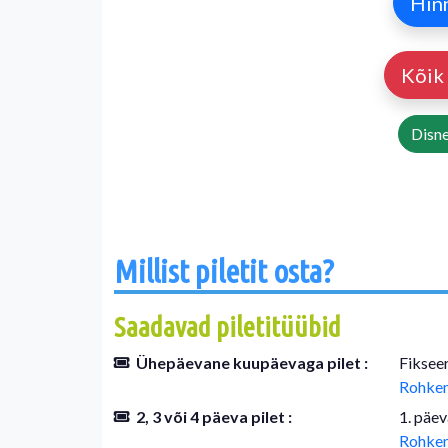
Hin
Kõik
Disn
Millist piletit osta?
Saadavad piletitüübid
Ühepäevane kuupäevaga pilet :
Fikseer
Rohkem
2, 3 või 4 päeva pilet :
1. päev
Rohkem