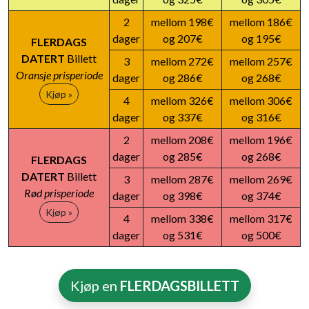
2
mellom 198€
mellom 186€
dager
og 207€
og 195€
FLERDAGS
DATERT
Billett
3
mellom 272€
mellom 257€
Oransje prisperiode
dager
og 286€
og 268€
Kjøp »
4
mellom 326€
mellom 306€
dager
og 337€
og 316€
2
mellom 208€
mellom 196€
dager
og 285€
og 268€
FLERDAGS
DATERT
Billett
3
mellom 287€
mellom 269€
Rød prisperiode
dager
og 398€
og 374€
Kjøp »
4
mellom 338€
mellom 317€
dager
og 531€
og 500€
Kjøp en
FLERDAGSBILLETT