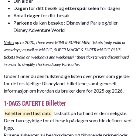
Din
alder
Dagen
for ditt besøk og
etterspørselen
for dagen
Antall
dager
for ditt besøk
Parkene
du kan besøke : Disneyland Paris og/eller
Disney Adventure World
Note :
up to 2020, there were MINI & SUPER MINI tickets (only valid on
weekdays) as well as MAGIC, SUPER MAGIC & SUPER MAGIC PLUS
tickets (valid on weekdays and weekends) ; these tickets were discontinued
in order to simplify the Eurodisney Paris offer.
Under finner du den fullstendige listen over priser som gjelder
for de forskjellige Disneyland-billettene, samt generell
informasjon om hvordan du bruker dem for 2025 og 2026.
1-DAGS DATERTE Billetter
Billetter med fast dato
fastsatt på forhånd er de rimeligste.
De er bare gyldige for et besøk på dagen som ble definert ved
kjøp.
Prisene avhenger av besøksdagen og tilhørende prisperiode: