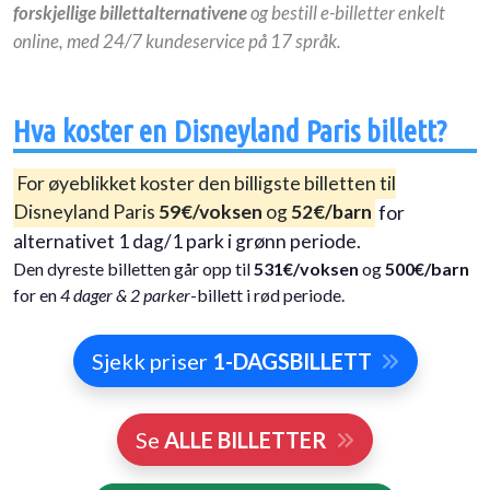
forskjellige billettalternativene
og bestill e-billetter enkelt
online, med 24/7 kundeservice på 17 språk.
Hva koster en Disneyland Paris billett?
For øyeblikket koster den billigste billetten til
Disneyland Paris
59€/voksen
og
52€/barn
for
alternativet 1 dag/1 park i grønn periode.
Den dyreste billetten går opp til
531€/voksen
og
500€/barn
for en
4 dager & 2 parker
-billett i rød periode.
Sjekk priser
1-DAGSBILLETT
Se
ALLE BILLETTER