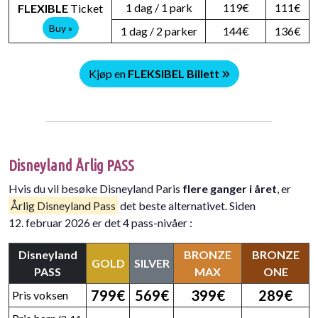
1 dag / 1 park
119€
111€
FLEXIBLE
Ticket
Buy »
1 dag / 2 parker
144€
136€
Kjøp en
FLEKSIBEL Billett
Disneyland Årlig PASS
Hvis du vil besøke Disneyland Paris
flere ganger i året
, er
Årlig Disneyland Pass
det beste alternativet. Siden
12. februar 2026 er det 4 pass-nivåer :
Disneyland
BRONZE
BRONZE
GOLD
SILVER
PASS
MAX
ONE
799€
569€
399€
289€
Pris voksen