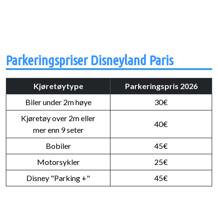
Parkeringspriser Disneyland Paris
Kjøretøytype
Parkeringspris 2026
Biler under 2m høye
30€
Kjøretøy over 2m eller
40€
mer enn 9 seter
Bobiler
45€
Motorsykler
25€
Disney "Parking +"
45€