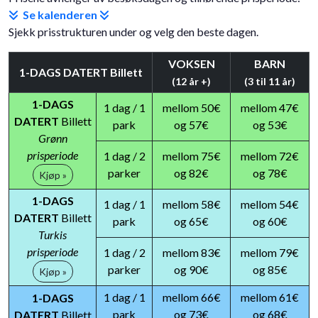
Se kalenderen
Sjekk prisstrukturen under og velg den beste dagen.
VOKSEN
BARN
1-DAGS DATERT Billett
(12 år +)
(3 til 11 år)
1-DAGS
1 dag / 1
mellom 50€
mellom 47€
DATERT
Billett
park
og 57€
og 53€
Grønn
prisperiode
1 dag / 2
mellom 75€
mellom 72€
parker
og 82€
og 78€
Kjøp »
1-DAGS
1 dag / 1
mellom 58€
mellom 54€
DATERT
Billett
park
og 65€
og 60€
Turkis
prisperiode
1 dag / 2
mellom 83€
mellom 79€
parker
og 90€
og 85€
Kjøp »
1 dag / 1
mellom 66€
mellom 61€
1-DAGS
park
og 73€
og 68€
DATERT
Billett