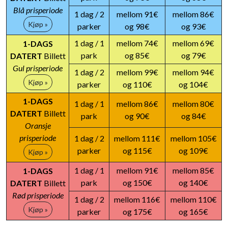
Blå prisperiode
1 dag / 2
mellom 91€
mellom 86€
Kjøp »
parker
og 98€
og 93€
1 dag / 1
mellom 74€
mellom 69€
1-DAGS
park
og 85€
og 79€
DATERT
Billett
Gul prisperiode
1 dag / 2
mellom 99€
mellom 94€
Kjøp »
parker
og 110€
og 104€
1-DAGS
1 dag / 1
mellom 86€
mellom 80€
DATERT
Billett
park
og 90€
og 84€
Oransje
prisperiode
1 dag / 2
mellom 111€
mellom 105€
parker
og 115€
og 109€
Kjøp »
1 dag / 1
mellom 91€
mellom 85€
1-DAGS
park
og 150€
og 140€
DATERT
Billett
Rød prisperiode
1 dag / 2
mellom 116€
mellom 110€
Kjøp »
parker
og 175€
og 165€