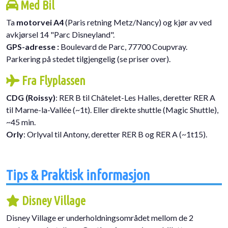
Med Bil
Ta
motorvei A4
(Paris retning Metz/Nancy) og kjør av ved
avkjørsel 14 "Parc Disneyland".
GPS-adresse :
Boulevard de Parc, 77700 Coupvray.
Parkering på stedet tilgjengelig (se priser over).
Fra Flyplassen
CDG (Roissy)
: RER B til Châtelet-Les Halles, deretter RER A
til Marne-la-Vallée (~1t). Eller direkte shuttle (Magic Shuttle),
~45 min.
Orly
: Orlyval til Antony, deretter RER B og RER A (~1t15).
Tips & Praktisk informasjon
Disney Village
Disney Village er underholdningsområdet mellom de 2