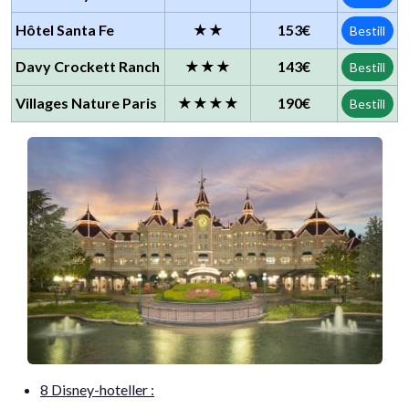
Hôtel Santa Fe
★★
153€
Bestill
Davy Crockett Ranch
★★★
143€
Bestill
Villages Nature Paris
★★★★
190€
Bestill
8 Disney-hoteller :