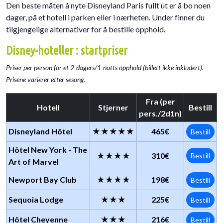
Den beste måten å nyte Disneyland Paris fullt ut er å bo noen
dager, på et hotell i parken eller i nærheten. Under finner du
tilgjengelige alternativer for å bestille opphold.
Disney-hoteller : startpriser
Priser per person for et 2-dagers/1-natts opphold (billett ikke inkludert).
Prisene varierer etter sesong.
Fra (per
Hotell
Stjerner
Bestill
pers./2d1n)
Disneyland Hôtel
★★★★★
465€
Bestill
Hôtel New York - The
★★★★
310€
Bestill
Art of Marvel
Newport Bay Club
★★★★
198€
Bestill
Sequoia Lodge
★★★
225€
Bestill
Hôtel Cheyenne
★★★
216€
Bestill