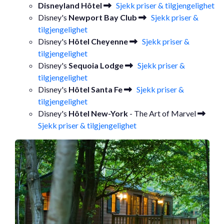
Disneyland Hôtel
Sjekk priser & tilgjengelighet
Disney's
Newport Bay Club
Sjekk priser &
tilgjengelighet
Disney's
Hôtel Cheyenne
Sjekk priser &
tilgjengelighet
Disney's
Sequoia Lodge
Sjekk priser &
tilgjengelighet
Disney's
Hôtel Santa Fe
Sjekk priser &
tilgjengelighet
Disney's
Hôtel New-York
- The Art of Marvel
Sjekk priser & tilgjengelighet