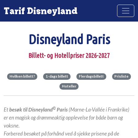
Tarif Disneyland
Disneyland Paris
Billett- og Hotellpriser 2026-2027
Hvilken billett?
1-dags billett
Flerdagsbillett
Prisliste
Hoteller
©
Et
besøk til Disneyland
Paris
(Marne-La-Vallée i Frankrike)
er en magisk og drømmeaktig opplevelse for både barn og
voksne.
Forbered besøket på forhånd ved å sjekke prisene på de