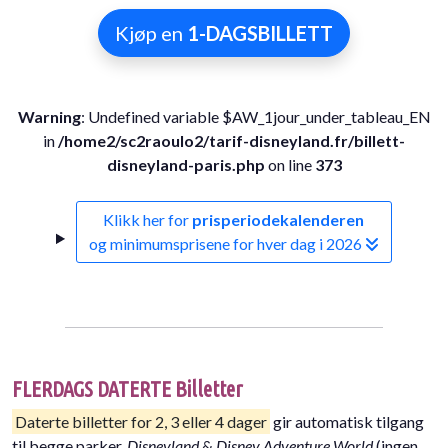
Kjøp en
1-DAGSBILLETT
Warning
: Undefined variable $AW_1jour_under_tableau_EN
in
/home2/sc2raoulo2/tarif-disneyland.fr/billett-
disneyland-paris.php
on line
373
Klikk her for
prisperiodekalenderen
og minimumsprisene for hver dag i 2026
FLERDAGS DATERTE Billetter
Daterte billetter for 2, 3 eller 4 dager
gir automatisk tilgang
til begge parker,
Disneyland
&
Disney Adventure World
(ingen