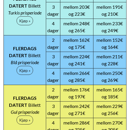
DATERT
Billett
3
mellom 203€
mellom 191€
Turkis prisperiode
dager
og 223€
og 210€
Kjøp »
4
mellom 248€
mellom 233€
dager
og 265€
og 249€
2
mellom 162€
mellom 152€
dager
og 175€
og 164€
FLERDAGS
DATERT
Billett
3
mellom 224€
mellom 211€
Blå prisperiode
dager
og 241€
og 228€
Kjøp »
4
mellom 266€
mellom 250€
dager
og 285€
og 269€
2
mellom 176€
mellom 165€
dager
og 197€
og 185€
FLERDAGS
DATERT
Billett
3
mellom 242€
mellom 229€
Gul prisperiode
dager
og 271€
og 256€
Kjøp »
4
mellom 286€
mellom 270€
dager
og 325€
og 305€