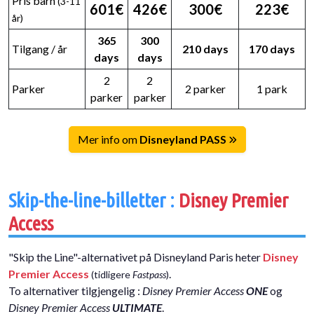
Pris barn
(3-11
601€
426€
300€
223€
år)
365
300
Tilgang / år
210 days
170 days
days
days
2
2
Parker
2 parker
1 park
parker
parker
Mer info om
Disneyland PASS
Skip-the-line-billetter :
Disney Premier
Access
"Skip the Line"-alternativet på Disneyland Paris heter
Disney
Premier Access
.
(tidligere
Fastpass
)
To alternativer tilgjengelig :
Disney Premier Access
ONE
og
Disney Premier Access
ULTIMATE
.