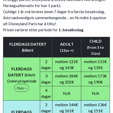
flerdagsalternativ for kun 1 park).
Gyldige 1 år, må brukes innen 7 dager fra første besøksdag,
ikke nødvendigvis sammenhengende… en fin måte å oppleve
alt Disneyland Paris har å tilby!
Prisen varierer etter periode for
1. besøksdag
.
CHILD
FLERDAGS DATERT
ADULT
(from 3 to
Billett
(12yo +)
11yo)
2
mellom 122€
mellom 115€
dager
og 143€
og 135€
FLERDAGS
DATERT
Billett
3
mellom 184€
mellom 173€
Grønn prisperiode
dager
og 202€
og 190€
Kjøp »
4
N/A
N/A
dager
2
mellom 144€
mellom 136€
dager
og 161€
og 151€
FLERDAGS