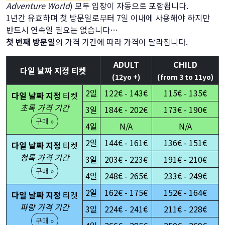
Adventure World
) 모두 입장이 자동으로 포함됩니다.
1년간 유효하며 첫 방문일로부터 7일 이내에 사용해야 하지만
반드시 연속일 필요는 없습니다…
첫 번째 방문일
의 가격 기간에 따라 가격이 달라집니다.
ADULT
CHILD
다일 날짜 지정 티켓
(12yo +)
(from 3 to 11yo)
2일
122€ - 143€
115€ - 135€
다일 날짜 지정
티켓
초록 가격 기간
3일
184€ - 202€
173€ - 190€
구매 »
4일
N/A
N/A
2일
144€ - 161€
136€ - 151€
다일 날짜 지정
티켓
청록 가격 기간
3일
203€ - 223€
191€ - 210€
구매 »
4일
248€ - 265€
233€ - 249€
2일
162€ - 175€
152€ - 164€
다일 날짜 지정
티켓
파랑 가격 기간
3일
224€ - 241€
211€ - 228€
구매 »