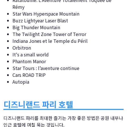
Ratatouille: L’Aventure Totalement Toquée de
Rémy
Star Wars Hyperspace Mountain
Buzz Lightyear Laser Blast
Big Thunder Mountain
The Twilight Zone Tower of Terror
Indiana Jones et le Temple du Péril​
Orbitron
It's a small world
Phantom Manor
Star Tours : l’aventure continue
Cars ROAD TRIP
Autopia
디즈니랜드 파리 호텔
디즈니랜드 파리를 최대한 즐기는 가장 좋은 방법은 공원 내부나
인근 호텔에 며칠 묵는 것입니다.