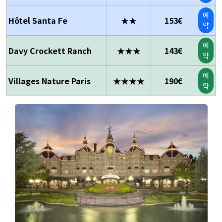
예
Hôtel Santa Fe
★★
153€
약
예
Davy Crockett Ranch
★★★
143€
약
예
Villages Nature Paris
★★★★
190€
약