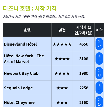
디즈니 호텔 : 시작 가격
2일/1박 기준 1인당 가격 (티켓 미포함). 시즌별로 가격 변동.
시작가 (1
호텔
별점
예약
인/2박1일)
예
Disneyland Hôtel
★★★★★
465€
약
Hôtel New York - The
예
★★★★
310€
Art of Marvel
약
예
Newport Bay Club
★★★★
198€
약
예
Sequoia Lodge
★★★
225€
약
예
Hôtel Cheyenne
★★★
216€
약