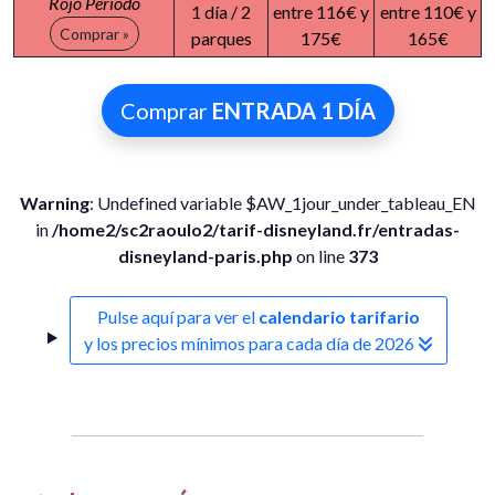
Rojo Período
1 día / 2
entre 116€ y
entre 110€ y
Comprar »
parques
175€
165€
Comprar
ENTRADA 1 DÍA
Warning
: Undefined variable $AW_1jour_under_tableau_EN
in
/home2/sc2raoulo2/tarif-disneyland.fr/entradas-
disneyland-paris.php
on line
373
Pulse aquí para ver el
calendario tarifario
y los precios mínimos para cada día de 2026