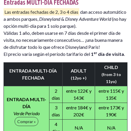
Entradas MULTI-DÍA FECHADAS
Las entradas fechadas de 2, 3 o 4 días
dan acceso automático
a ambos parques,
Disneyland
&
Disney Adventure World
(no hay
opción multi-día para 1 solo parque).
Válidas 1 año, deben usarse en 7 días desde el primer día de
visita, no necesariamente consecutivos… ¡una buena manera
de disfrutar todo lo que ofrece Disneyland Paris!
er
El precio varía según el período tarifario del
1
día de visita
.
CHILD
ENTRADA MULTI-DÍA
ADULT
(from 3 to
FECHADA
(12yo +)
11yo)
2
entre 122€ y
entre 115€ y
días
143€
135€
ENTRADA MULTI-
DÍA
3
entre 184€ y
entre 173€ y
Verde Período
días
202€
190€
Comprar »
4
N/A
N/A