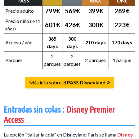
PASS
MAX
ONE
799€
569€
399€
289€
Precio adulto
Precio niño
(3-11
601€
426€
300€
223€
años)
365
300
Acceso / año
210 days
170 days
days
days
2
2
Parques
2 parques
1 parque
parques
parques
Más info sobre el
PASS Disneyland
Entradas sin colas :
Disney Premier
Access
La opción "Saltar la cola" en Disneyland Paris se llama
Disney