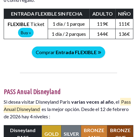
ENTRADA FLEXIBLE SIN FECHA
ADULTO
NIÑO
1 día / 1 parque
119€
111€
FLEXIBLE
Ticket
Buy »
1 día / 2 parques
144€
136€
Comprar
Entrada FLEXIBLE
PASS Anual Disneyland
Si desea visitar Disneyland Paris
varias veces al año
, el
Pass
Anual Disneyland
es la mejor opción. Desde el 12 de febrero
de 2026 hay 4 niveles :
Disneyland
BRONZE
BRONZE
GOLD
SILVER