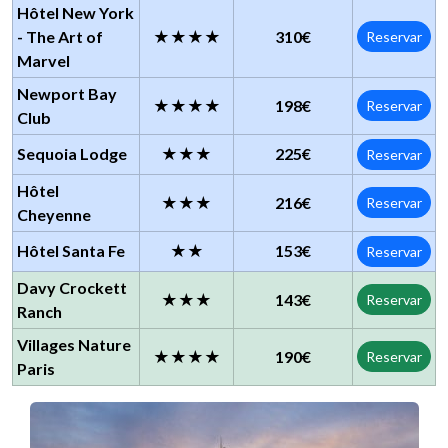
Hôtel New York
- The Art of
★★★★
310€
Reservar
Marvel
Newport Bay
★★★★
198€
Reservar
Club
Sequoia Lodge
★★★
225€
Reservar
Hôtel
★★★
216€
Reservar
Cheyenne
Hôtel Santa Fe
★★
153€
Reservar
Davy Crockett
★★★
143€
Reservar
Ranch
Villages Nature
★★★★
190€
Reservar
Paris