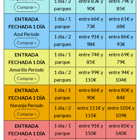
1 día / 2
entre 83€ y
entre 79€ y
Comprar »
parques
90€
85€
1 día / 1
entre 66€ y
entre 61€ y
ENTRADA
parque
73€
68€
FECHADA 1 DÍA
Azul Período
1 día / 2
entre 91€ y
entre 86€ y
Comprar »
parques
98€
93€
1 día / 1
entre 74€ y
entre 69€ y
ENTRADA
parque
85€
79€
FECHADA 1 DÍA
Amarillo Período
1 día / 2
entre 99€ y
entre 94€ y
Comprar »
parques
110€
104€
1 día / 1
entre 86€ y
entre 80€ y
ENTRADA
parque
90€
84€
FECHADA 1 DÍA
Naranja Período
1 día / 2
entre 111€ y
entre 105€ y
Comprar »
parques
115€
109€
1 día / 1
entre 91€ y
entre 85€ y
ENTRADA
parque
150€
140€
FECHADA 1 DÍA