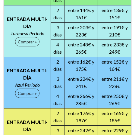
días
2
entre 144€ y
entre 136€ y
días
161€
151€
ENTRADA MULTI-
DÍA
3
entre 203€ y
entre 191€ y
Turquesa Período
días
223€
210€
Comprar »
4
entre 248€ y
entre 233€ y
días
265€
249€
2
entre 162€ y
entre 152€ y
días
175€
164€
ENTRADA MULTI-
DÍA
3
entre 224€ y
entre 211€ y
Azul Período
días
241€
228€
Comprar »
4
entre 266€ y
entre 250€ y
días
285€
269€
2
entre 176€ y
entre 165€ y
días
197€
185€
ENTRADA MULTI-
DÍA
3
entre 242€ y
entre 229€ y