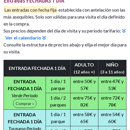
Entradas FECHADAS 1 DÍA
Las entradas con fecha fija
establecida con antelación son las
más asequibles. Solo son válidas para una visita el día definido
en la compra.
Sus precios dependen del día de visita y su período tarifario:
Ver el calendario
Consulte la estructura de precios abajo y elija el mejor día para
su visita.
ADULTO
NIÑO
ENTRADA FECHADA 1 DÍA
(12 años +)
(3 a 11 años)
1 día / 1
entre 50€ y
entre 47€ y
ENTRADA
parque
57€
53€
FECHADA 1 DÍA
Verde Período
1 día / 2
entre 75€ y
entre 72€ y
Comprar »
parques
82€
78€
1 día / 1
entre 58€ y
entre 54€ y
ENTRADA
parque
65€
60€
FECHADA 1 DÍA
Turquesa Período