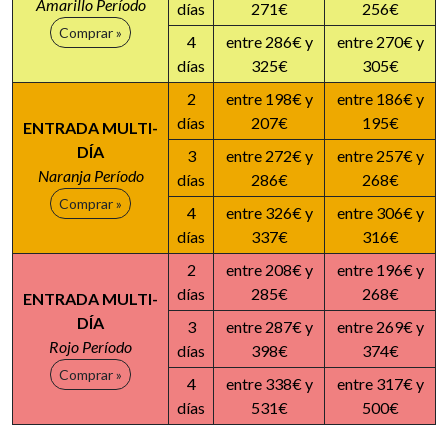
Amarillo Período
días
271€
256€
Comprar »
4
entre 286€ y
entre 270€ y
días
325€
305€
2
entre 198€ y
entre 186€ y
días
207€
195€
ENTRADA MULTI-
DÍA
3
entre 272€ y
entre 257€ y
Naranja Período
días
286€
268€
Comprar »
4
entre 326€ y
entre 306€ y
días
337€
316€
2
entre 208€ y
entre 196€ y
días
285€
268€
ENTRADA MULTI-
DÍA
3
entre 287€ y
entre 269€ y
Rojo Período
días
398€
374€
Comprar »
4
entre 338€ y
entre 317€ y
días
531€
500€