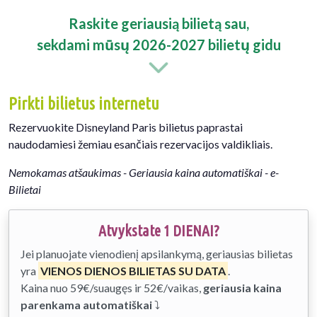
Raskite geriausią bilietą sau,
sekdami mūsų 2026-2027 bilietų gidu
Pirkti bilietus internetu
Rezervuokite Disneyland Paris bilietus paprastai
naudodamiesi žemiau esančiais rezervacijos valdikliais.
Nemokamas atšaukimas - Geriausia kaina automatiškai - e-
Bilietai
Atvykstate 1 DIENAI?
Jei planuojate vienodienį apsilankymą, geriausias bilietas
yra
VIENOS DIENOS BILIETAS SU DATA
.
Kaina nuo 59€/suaugęs ir 52€/vaikas,
geriausia kaina
parenkama automatiškai
⤵