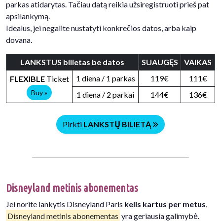
parkas atidarytas. Tačiau datą reikia užsiregistruoti prieš pat
apsilankymą.
Idealus, jei negalite nustatyti konkrečios datos, arba kaip
dovana.
LANKSTUS bilietas be datos
SUAUGĘS
VAIKAS
1 diena / 1 parkas
119€
111€
FLEXIBLE
Ticket
Buy »
1 diena / 2 parkai
144€
136€
Pirkti
LANKSTŲ BILIETĄ
Disneyland metinis abonementas
Jei norite lankytis Disneyland Paris
kelis kartus per metus
,
Disneyland metinis abonementas
yra geriausia galimybė.