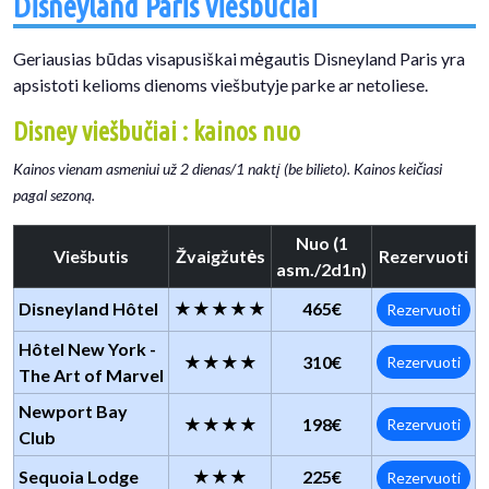
Disneyland Paris viešbučiai
Geriausias būdas visapusiškai mėgautis Disneyland Paris yra
apsistoti kelioms dienoms viešbutyje parke ar netoliese.
Disney viešbučiai : kainos nuo
Kainos vienam asmeniui už 2 dienas/1 naktį (be bilieto). Kainos keičiasi
pagal sezoną.
Nuo (1
Viešbutis
Žvaigžutės
Rezervuoti
asm./2d1n)
Disneyland Hôtel
★★★★★
465€
Rezervuoti
Hôtel New York -
★★★★
310€
Rezervuoti
The Art of Marvel
Newport Bay
★★★★
198€
Rezervuoti
Club
Sequoia Lodge
★★★
225€
Rezervuoti