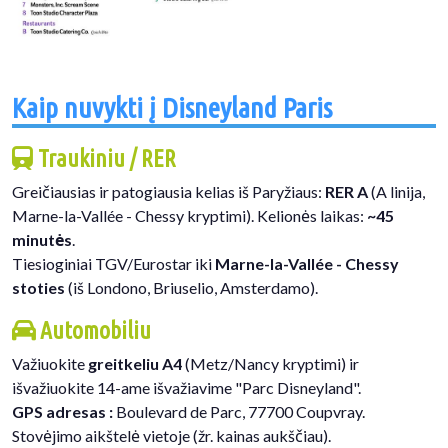
Kaip nuvykti į Disneyland Paris
Traukiniu / RER
Greičiausias ir patogiausia kelias iš Paryžiaus:
RER A
(A linija,
Marne-la-Vallée - Chessy kryptimi). Kelionės laikas:
~45
minutės
.
Tiesioginiai TGV/Eurostar iki
Marne-la-Vallée - Chessy
stoties
(iš Londono, Briuselio, Amsterdamo).
Automobiliu
Važiuokite
greitkeliu A4
(Metz/Nancy kryptimi) ir
išvažiuokite 14-ame išvažiavime "Parc Disneyland".
GPS adresas :
Boulevard de Parc, 77700 Coupvray.
Stovėjimo aikštelė vietoje (žr. kainas aukščiau).