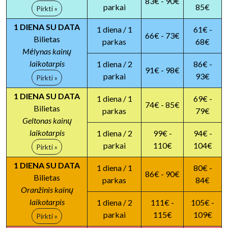
83€ - 90€
parkai
85€
Pirkti »
1 DIENA SU DATA
1 diena / 1
61€ -
66€ - 73€
Bilietas
parkas
68€
Mėlynas kainų
laikotarpis
1 diena / 2
86€ -
91€ - 98€
parkai
93€
Pirkti »
1 DIENA SU DATA
1 diena / 1
69€ -
74€ - 85€
Bilietas
parkas
79€
Geltonas kainų
laikotarpis
1 diena / 2
99€ -
94€ -
parkai
110€
104€
Pirkti »
1 DIENA SU DATA
1 diena / 1
80€ -
86€ - 90€
Bilietas
parkas
84€
Oranžinis kainų
laikotarpis
1 diena / 2
111€ -
105€ -
parkai
115€
109€
Pirkti »