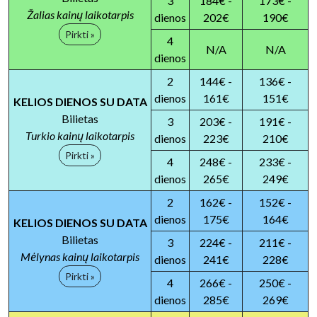
3
184€ -
173€ -
Žalias kainų laikotarpis
dienos
202€
190€
Pirkti »
4
N/A
N/A
dienos
2
144€ -
136€ -
dienos
161€
151€
KELIOS DIENOS SU DATA
Bilietas
3
203€ -
191€ -
Turkio kainų laikotarpis
dienos
223€
210€
Pirkti »
4
248€ -
233€ -
dienos
265€
249€
2
162€ -
152€ -
dienos
175€
164€
KELIOS DIENOS SU DATA
Bilietas
3
224€ -
211€ -
Mėlynas kainų laikotarpis
dienos
241€
228€
Pirkti »
4
266€ -
250€ -
dienos
285€
269€