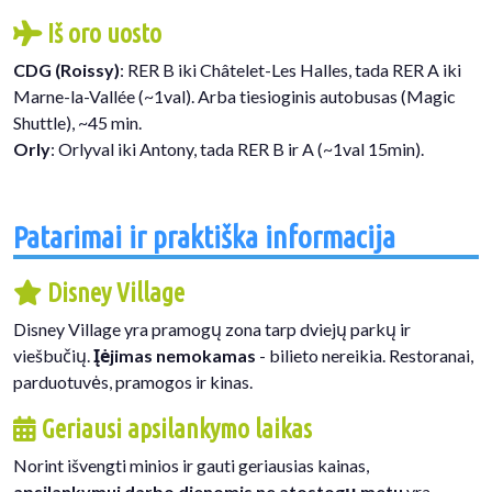
Iš oro uosto
CDG (Roissy)
: RER B iki Châtelet-Les Halles, tada RER A iki
Marne-la-Vallée (~1val). Arba tiesioginis autobusas (Magic
Shuttle), ~45 min.
Orly
: Orlyval iki Antony, tada RER B ir A (~1val 15min).
Patarimai ir praktiška informacija
Disney Village
Disney Village yra pramogų zona tarp dviejų parkų ir
viešbučių.
Įėjimas nemokamas
- bilieto nereikia. Restoranai,
parduotuvės, pramogos ir kinas.
Geriausi apsilankymo laikas
Norint išvengti minios ir gauti geriausias kainas,
apsilankymui darbo dienomis ne atostogų metu
yra