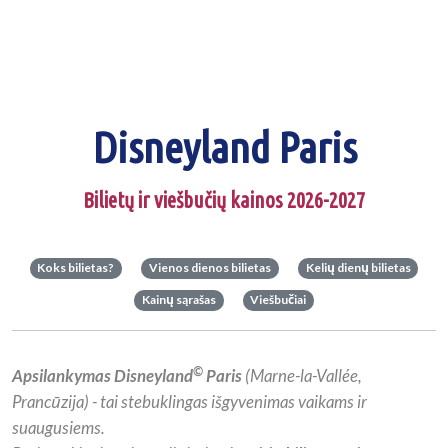
Disneyland Paris
Bilietų ir viešbučių kainos 2026-2027
Koks bilietas?
Vienos dienos bilietas
Kelių dienų bilietas
Kainų sąrašas
Viešbučiai
©
Apsilankymas Disneyland
Paris
(Marne-la-Vallée,
Prancūzija) - tai stebuklingas išgyvenimas vaikams ir
suaugusiems.