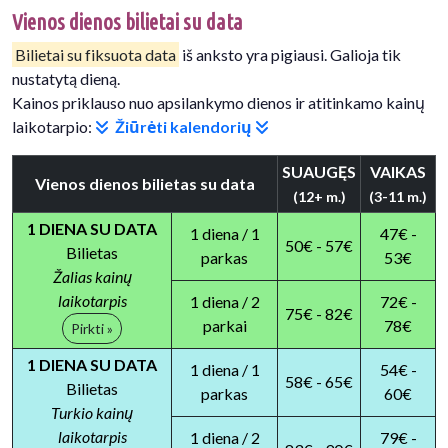
Vienos dienos bilietai su data
Bilietai su fiksuota data
iš anksto yra pigiausi. Galioja tik
nustatytą dieną.
Kainos priklauso nuo apsilankymo dienos ir atitinkamo kainų
laikotarpio:
Žiūrėti kalendorių
SUAUGĘS
VAIKAS
Vienos dienos bilietas su data
(12+ m.)
(3-11 m.)
1 DIENA SU DATA
1 diena / 1
47€ -
50€ - 57€
Bilietas
parkas
53€
Žalias kainų
laikotarpis
1 diena / 2
72€ -
75€ - 82€
parkai
78€
Pirkti »
1 DIENA SU DATA
1 diena / 1
54€ -
58€ - 65€
Bilietas
parkas
60€
Turkio kainų
laikotarpis
1 diena / 2
79€ -