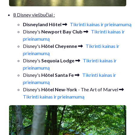
8 Disney viešbučiai :
Disneyland Hôtel
Tikrinti kainas ir prieinamumą
Disney's
Newport Bay Club
Tikrinti kainas ir
prieinamumą
Disney's
Hôtel Cheyenne
Tikrinti kainas ir
prieinamumą
Disney's
Sequoia Lodge
Tikrinti kainas ir
prieinamumą
Disney's
Hôtel Santa Fe
Tikrinti kainas ir
prieinamumą
Disney's
Hôtel New-York
- The Art of Marvel
Tikrinti kainas ir prieinamumą