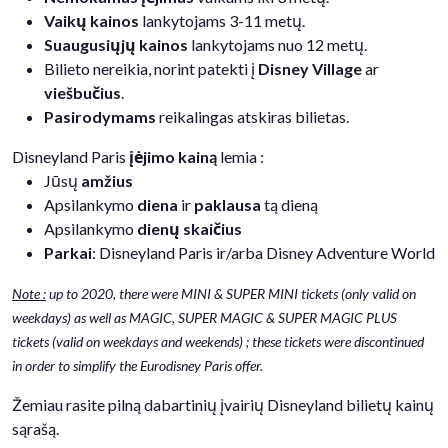
Vaikų kainos
lankytojams 3-11 metų.
Suaugusiųjų kainos
lankytojams nuo 12 metų.
Bilieto nereikia, norint patekti į
Disney Village
ar
viešbučius
.
Pasirodymams
reikalingas atskiras bilietas.
Disneyland Paris
įėjimo kainą
lemia :
Jūsų
amžius
Apsilankymo
diena
ir
paklausa
tą dieną
Apsilankymo
dienų skaičius
Parkai
: Disneyland Paris ir/arba Disney Adventure World
Note :
up to 2020, there were MINI & SUPER MINI tickets (only valid on
weekdays) as well as MAGIC, SUPER MAGIC & SUPER MAGIC PLUS
tickets (valid on weekdays and weekends) ; these tickets were discontinued
in order to simplify the Eurodisney Paris offer.
Žemiau rasite pilną dabartinių įvairių Disneyland bilietų kainų
sąrašą.