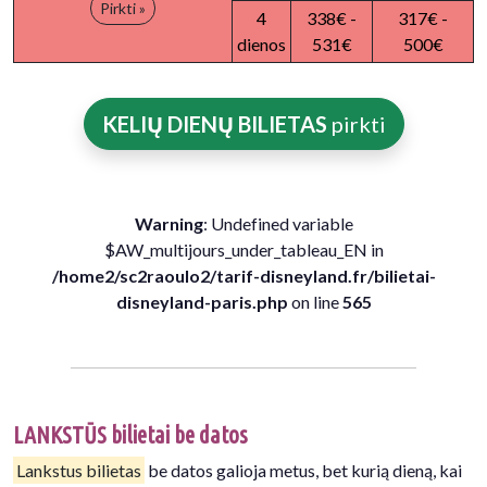
Pirkti »
4
338€ -
317€ -
dienos
531€
500€
KELIŲ DIENŲ BILIETAS
pirkti
Warning
: Undefined variable
$AW_multijours_under_tableau_EN in
/home2/sc2raoulo2/tarif-disneyland.fr/bilietai-
disneyland-paris.php
on line
565
LANKSTŪS bilietai be datos
Lankstus bilietas
be datos galioja metus, bet kurią dieną, kai