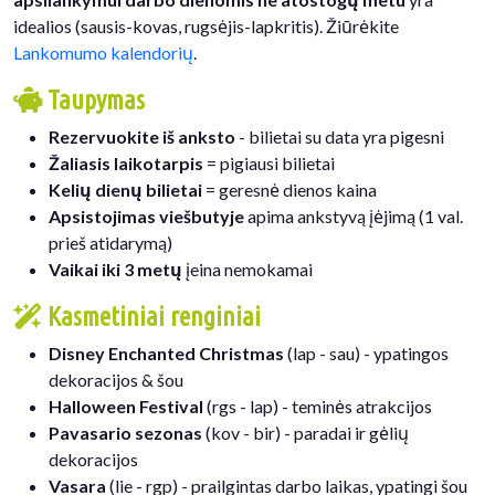
idealios (sausis-kovas, rugsėjis-lapkritis). Žiūrėkite
Lankomumo kalendorių
.
Taupymas
Rezervuokite iš anksto
- bilietai su data yra pigesni
Žaliasis laikotarpis
= pigiausi bilietai
Kelių dienų bilietai
= geresnė dienos kaina
Apsistojimas viešbutyje
apima ankstyvą įėjimą (1 val.
prieš atidarymą)
Vaikai iki 3 metų
įeina nemokamai
Kasmetiniai renginiai
Disney Enchanted Christmas
(lap - sau) - ypatingos
dekoracijos & šou
Halloween Festival
(rgs - lap) - teminės atrakcijos
Pavasario sezonas
(kov - bir) - paradai ir gėlių
dekoracijos
Vasara
(lie - rgp) - prailgintas darbo laikas, ypatingi šou