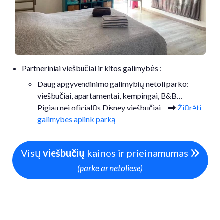
Partneriniai viešbučiai ir kitos galimybės :
Daug apgyvendinimo galimybių netoli parko:
viešbučiai, apartamentai, kempingai, B&B…
Pigiau nei oficialūs Disney viešbučiai…
Žiūrėti
galimybes aplink parką
Visų
viešbučių
kainos ir prieinamumas
(parke ar netoliese)