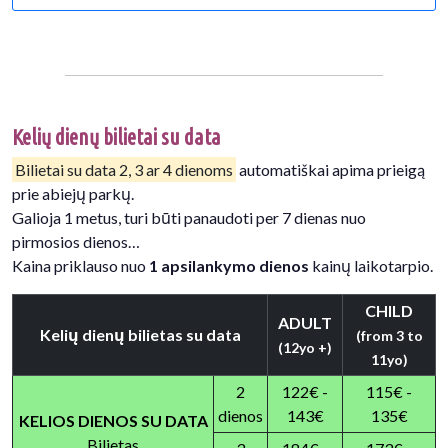
Kelių dienų bilietai su data
Bilietai su data 2, 3 ar 4 dienoms
automatiškai apima prieigą
prie abiejų parkų.
Galioja 1 metus, turi būti panaudoti per 7 dienas nuo
pirmosios dienos…
Kaina priklauso nuo
1 apsilankymo dienos
kainų laikotarpio.
CHILD
ADULT
Kelių dienų bilietas su data
(from 3 to
(12yo +)
11yo)
2
122€ -
115€ -
dienos
143€
135€
KELIOS DIENOS SU DATA
Bilietas