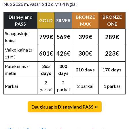
Nuo 2026 m. vasario 12 d. yra 4 lygiai :
Disneyland
BRONZE
BRONZE
GOLD
SILVER
PASS
MAX
ONE
Suaugusiojo
799€
569€
399€
289€
kaina
Vaiko kaina
(3-
601€
426€
300€
223€
11 m.)
Patekimas /
365
300
210 days
170 days
metai
days
days
2
2
Parkai
2 parkai
1 parkas
parkai
parkai
Daugiau apie
Disneyland PASS