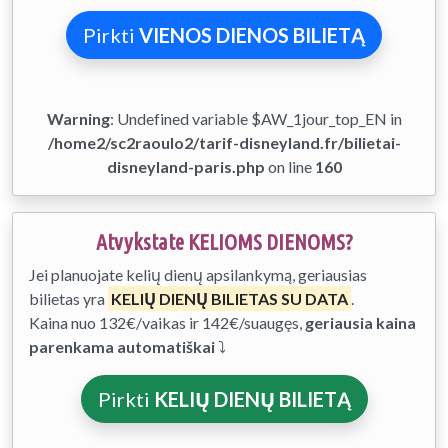
Pirkti
VIENOS DIENOS BILIETĄ
Warning
: Undefined variable $AW_1jour_top_EN in
/home2/sc2raoulo2/tarif-disneyland.fr/bilietai-
disneyland-paris.php
on line
160
Atvykstate KELIOMS DIENOMS?
Jei planuojate kelių dienų apsilankymą, geriausias
bilietas yra
KELIŲ DIENŲ BILIETAS SU DATA
.
Kaina nuo 132€/vaikas ir 142€/suaugęs,
geriausia kaina
parenkama automatiškai
⤵
Pirkti
KELIŲ DIENŲ BILIETĄ