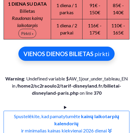
1 DIENA SU DATA
1 diena / 1
91€ -
85€ -
Bilietas
parkas
150€
140€
Raudonas kainų
laikotarpis
1 diena / 2
116€ -
110€ -
parkai
175€
165€
Pirkti »
VIENOS DIENOS BILIETAS
pirkti
Warning
: Undefined variable $AW_1jour_under_tableau_EN
in
/home2/sc2raoulo2/tarif-disneyland.fr/bilietai-
disneyland-paris.php
on line
370
Spustelėkite, kad pamatytumėte
kainų laikotarpių
kalendorių
ir minimalias kainas kiekvienai 2026 dienai