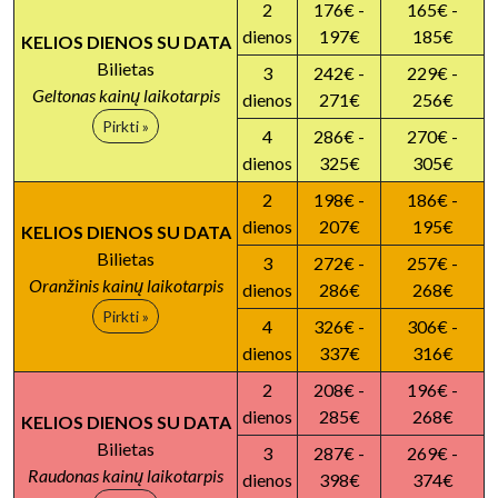
2
176€ -
165€ -
dienos
197€
185€
KELIOS DIENOS SU DATA
Bilietas
3
242€ -
229€ -
Geltonas kainų laikotarpis
dienos
271€
256€
Pirkti »
4
286€ -
270€ -
dienos
325€
305€
2
198€ -
186€ -
dienos
207€
195€
KELIOS DIENOS SU DATA
Bilietas
3
272€ -
257€ -
Oranžinis kainų laikotarpis
dienos
286€
268€
Pirkti »
4
326€ -
306€ -
dienos
337€
316€
2
208€ -
196€ -
dienos
285€
268€
KELIOS DIENOS SU DATA
Bilietas
3
287€ -
269€ -
Raudonas kainų laikotarpis
dienos
398€
374€