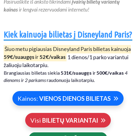
Pasiruoškite iš anksto tikrindami
įvairių bilietų variantų
kainas
ir lengvai rezervuodami internetu!
Kiek kainuoja bilietas į Disneyland Paris?
Šiuo metu pigiausias Disneyland Paris bilietas kainuoja
59€/suaugęs
ir
52€/vaikas
1 dienos/1 parko variantui
žaliuoju laikotarpiu.
Brangiausias bilietas siekia
531€/suaugęs
ir
500€/vaikas
4
dienoms ir 2 parkams
raudonuoju laikotarpiu.
Kainos:
VIENOS DIENOS BILIETAS
Visi
BILIETŲ VARIANTAI