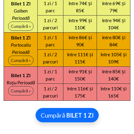
1 zi / 1
între 74€ și
între 69€ și
Bilet 1 ZI
parc
85€
79€
Galben
Perioadă
1 zi / 2
între 99€ și
între 94€ și
Cumpără »
parcuri
110€
104€
1 zi / 1
între 86€ și
între 80€ și
Bilet 1 ZI
parc
90€
84€
Portocaliu
Perioadă
1 zi / 2
între 111€ și
între 105€ și
Cumpără »
parcuri
115€
109€
1 zi / 1
între 91€ și
între 85€ și
Bilet 1 ZI
parc
150€
140€
Roșu Perioadă
1 zi / 2
între 116€ și
între 110€ și
Cumpără »
parcuri
175€
165€
Cumpără
BILET 1 ZI