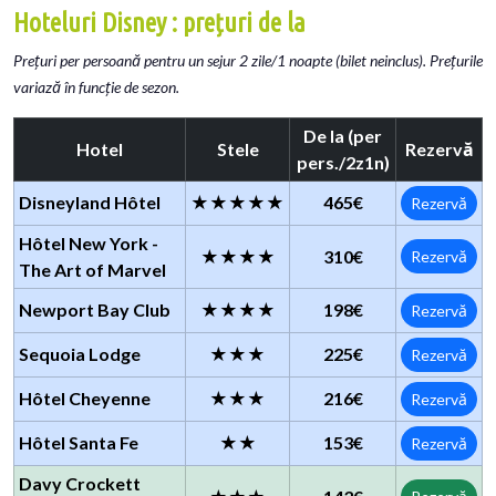
Hoteluri Disney : prețuri de la
Prețuri per persoană pentru un sejur 2 zile/1 noapte (bilet neinclus). Prețurile
variază în funcție de sezon.
De la (per
Hotel
Stele
Rezervă
pers./2z1n)
Disneyland Hôtel
★★★★★
465€
Rezervă
Hôtel New York -
★★★★
310€
Rezervă
The Art of Marvel
Newport Bay Club
★★★★
198€
Rezervă
Sequoia Lodge
★★★
225€
Rezervă
Hôtel Cheyenne
★★★
216€
Rezervă
Hôtel Santa Fe
★★
153€
Rezervă
Davy Crockett