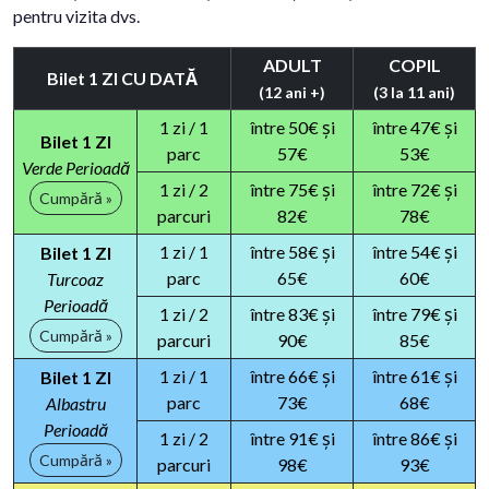
pentru vizita dvs.
ADULT
COPIL
Bilet 1 ZI CU DATĂ
(12 ani +)
(3 la 11 ani)
1 zi / 1
între 50€ și
între 47€ și
Bilet 1 ZI
parc
57€
53€
Verde Perioadă
1 zi / 2
între 75€ și
între 72€ și
Cumpără »
parcuri
82€
78€
1 zi / 1
între 58€ și
între 54€ și
Bilet 1 ZI
parc
65€
60€
Turcoaz
Perioadă
1 zi / 2
între 83€ și
între 79€ și
Cumpără »
parcuri
90€
85€
1 zi / 1
între 66€ și
între 61€ și
Bilet 1 ZI
parc
73€
68€
Albastru
Perioadă
1 zi / 2
între 91€ și
între 86€ și
Cumpără »
parcuri
98€
93€