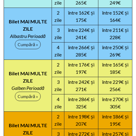
zile
265€
249€
2
între 162€ și
între 152€ și
zile
175€
164€
Bilet MAI MULTE
ZILE
3
între 224€ și
între 211€ și
Albastru Perioadă
zile
241€
228€
Cumpără »
4
între 266€ și
între 250€ și
zile
285€
269€
2
între 176€ și
între 165€ și
zile
197€
185€
Bilet MAI MULTE
ZILE
3
între 242€ și
între 229€ și
Galben Perioadă
zile
271€
256€
Cumpără »
4
între 286€ și
între 270€ și
zile
325€
305€
2
între 198€ și
între 186€ și
zile
207€
195€
Bilet MAI MULTE
ZILE
3
între 272€ și
între 257€ și