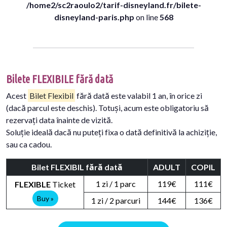
/home2/sc2raoulo2/tarif-disneyland.fr/bilete-
disneyland-paris.php
on line
568
Bilete FLEXIBILE fără dată
Acest
Bilet Flexibil
fără dată este valabil 1 an, în orice zi
(dacă parcul este deschis). Totuși, acum este obligatoriu să
rezervați data înainte de vizită.
Soluție ideală dacă nu puteți fixa o dată definitivă la achiziție,
sau ca cadou.
Bilet FLEXIBIL fără dată
ADULT
COPIL
1 zi / 1 parc
119€
111€
FLEXIBLE
Ticket
Buy »
1 zi / 2 parcuri
144€
136€