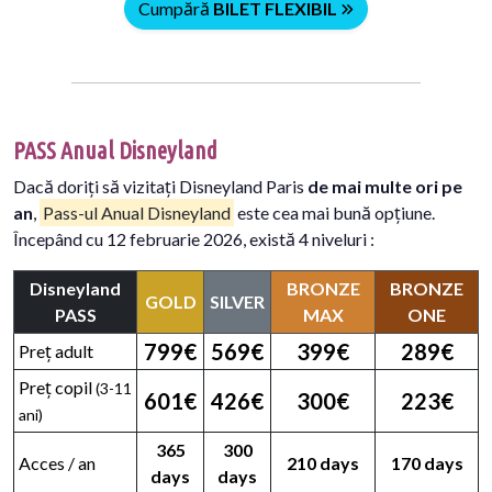
Cumpără
BILET FLEXIBIL
PASS Anual Disneyland
Dacă doriți să vizitați Disneyland Paris
de mai multe ori pe
an
,
Pass-ul Anual Disneyland
este cea mai bună opțiune.
Începând cu 12 februarie 2026, există 4 niveluri :
Disneyland
BRONZE
BRONZE
GOLD
SILVER
PASS
MAX
ONE
799€
569€
399€
289€
Preț adult
Preț copil
(3-11
601€
426€
300€
223€
ani)
365
300
Acces / an
210 days
170 days
days
days