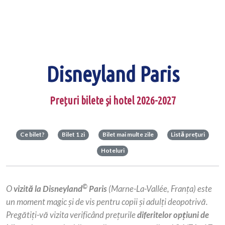
Disneyland Paris
Prețuri bilete și hotel 2026-2027
Ce bilet?
Bilet 1 zi
Bilet mai multe zile
Listă prețuri
Hoteluri
©
O
vizită la Disneyland
Paris
(Marne-La-Vallée, Franța) este
un moment magic și de vis pentru copii și adulți deopotrivă.
Pregătiți-vă vizita verificând prețurile
diferitelor opțiuni de