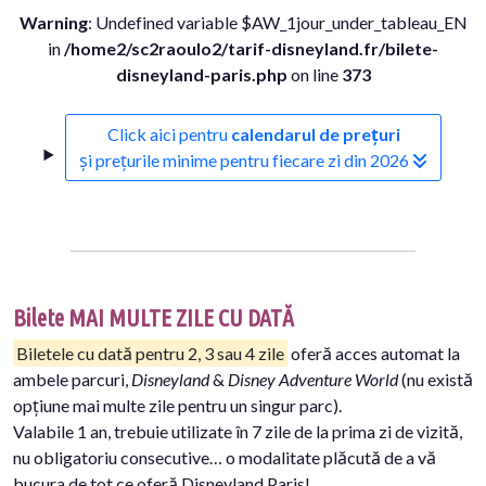
Warning
: Undefined variable $AW_1jour_under_tableau_EN
in
/home2/sc2raoulo2/tarif-disneyland.fr/bilete-
disneyland-paris.php
on line
373
Click aici pentru
calendarul de prețuri
și prețurile minime pentru fiecare zi din 2026
Bilete MAI MULTE ZILE CU DATĂ
Biletele cu dată pentru 2, 3 sau 4 zile
oferă acces automat la
ambele parcuri,
Disneyland
&
Disney Adventure World
(nu există
opțiune mai multe zile pentru un singur parc).
Valabile 1 an, trebuie utilizate în 7 zile de la prima zi de vizită,
nu obligatoriu consecutive… o modalitate plăcută de a vă
bucura de tot ce oferă Disneyland Paris!