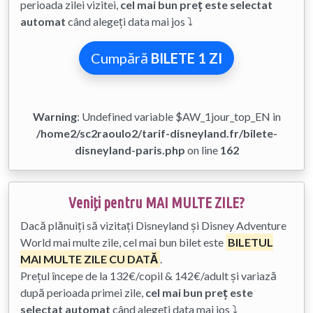
perioada zilei vizitei,
cel mai bun preț este selectat
automat
când alegeți data mai jos ⤵
Cumpără
BILETE 1 ZI
Warning
: Undefined variable $AW_1jour_top_EN in
/home2/sc2raoulo2/tarif-disneyland.fr/bilete-
disneyland-paris.php
on line
162
Veniți pentru MAI MULTE ZILE?
Dacă plănuiți să vizitați Disneyland și Disney Adventure
World mai multe zile, cel mai bun bilet este
BILETUL
MAI MULTE ZILE CU DATĂ
.
Prețul începe de la 132€/copil & 142€/adult și variază
după perioada primei zile,
cel mai bun preț este
selectat automat
când alegeți data mai jos ⤵