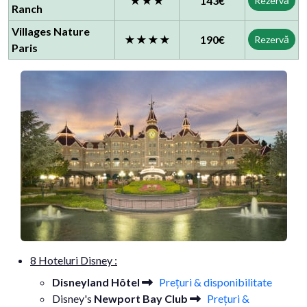
★★★
143€
Rezervă
Ranch
Villages Nature
★★★★
190€
Rezervă
Paris
8 Hoteluri Disney :
Disneyland Hôtel
Prețuri & disponibilitate
Disney's
Newport Bay Club
Prețuri &