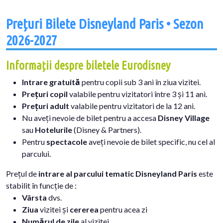
Prețuri Bilete Disneyland Paris • Sezon
2026-2027
Informații despre biletele Eurodisney
Intrare gratuită
pentru copii sub 3 ani în ziua vizitei.
Prețuri copil
valabile pentru vizitatori între 3 și 11 ani.
Prețuri adult
valabile pentru vizitatori de la 12 ani.
Nu aveți nevoie de bilet pentru a accesa
Disney Village
sau
Hotelurile
(Disney & Partners).
Pentru
spectacole
aveți nevoie de bilet specific, nu cel al
parcului.
Prețul de
intrare al parcului tematic Disneyland Paris
este
stabilit în funcție de :
Vârsta
dvs.
Ziua
vizitei și
cererea
pentru acea zi
Numărul de zile
al vizitei