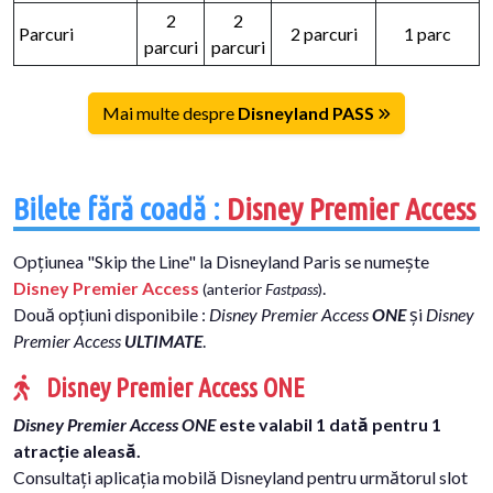
2
2
Parcuri
2 parcuri
1 parc
parcuri
parcuri
Mai multe despre
Disneyland PASS
Bilete fără coadă :
Disney Premier Access
Opțiunea "Skip the Line" la Disneyland Paris se numește
Disney Premier Access
.
(anterior
Fastpass
)
Două opțiuni disponibile :
Disney Premier Access
ONE
și
Disney
Premier Access
ULTIMATE
.
Disney Premier Access ONE
Disney Premier Access ONE
este valabil 1 dată pentru 1
atracție aleasă.
Consultați aplicația mobilă Disneyland pentru următorul slot