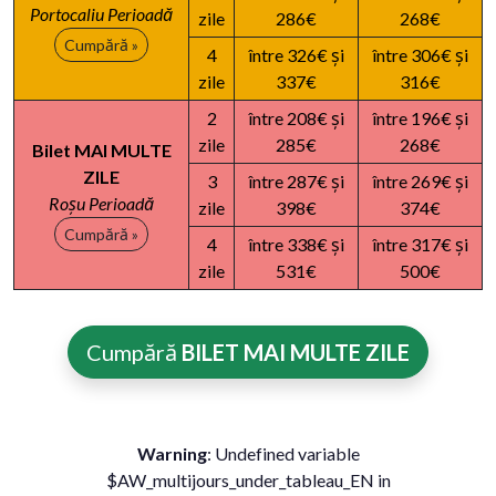
Portocaliu Perioadă
zile
286€
268€
Cumpără »
4
între 326€ și
între 306€ și
zile
337€
316€
2
între 208€ și
între 196€ și
zile
285€
268€
Bilet MAI MULTE
ZILE
3
între 287€ și
între 269€ și
Roșu Perioadă
zile
398€
374€
Cumpără »
4
între 338€ și
între 317€ și
zile
531€
500€
Cumpără
BILET MAI MULTE ZILE
Warning
: Undefined variable
$AW_multijours_under_tableau_EN in