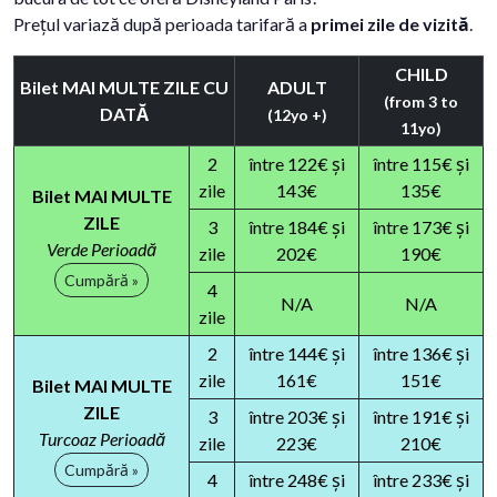
Prețul variază după perioada tarifară a
primei zile de vizită
.
CHILD
Bilet MAI MULTE ZILE CU
ADULT
(from 3 to
DATĂ
(12yo +)
11yo)
2
între 122€ și
între 115€ și
zile
143€
135€
Bilet MAI MULTE
ZILE
3
între 184€ și
între 173€ și
Verde Perioadă
zile
202€
190€
Cumpără »
4
N/A
N/A
zile
2
între 144€ și
între 136€ și
zile
161€
151€
Bilet MAI MULTE
ZILE
3
între 203€ și
între 191€ și
Turcoaz Perioadă
zile
223€
210€
Cumpără »
4
între 248€ și
între 233€ și