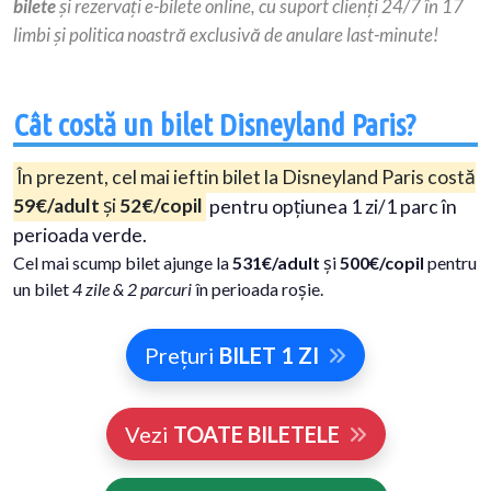
bilete
și rezervați e-bilete online, cu suport clienți 24/7 în 17
limbi și politica noastră exclusivă de anulare last-minute!
Cât costă un bilet Disneyland Paris?
În prezent, cel mai ieftin bilet la Disneyland Paris costă
59€/adult
și
52€/copil
pentru opțiunea 1 zi/1 parc în
perioada verde.
Cel mai scump bilet ajunge la
531€/adult
și
500€/copil
pentru
un bilet
4 zile & 2 parcuri
în perioada roșie.
Prețuri
BILET 1 ZI
Vezi
TOATE BILETELE