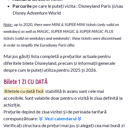
Parcurile
pe care le puteți vizita : Disneyland Paris și/sau
Disney Adventure World
Note :
up to 2020, there were MINI & SUPER MINI tickets (only valid on
weekdays) as well as MAGIC, SUPER MAGIC & SUPER MAGIC PLUS
tickets (valid on weekdays and weekends) ; these tickets were discontinued
in order to simplify the Eurodisney Paris offer.
Mai jos găsiți lista completă a prețurilor actuale pentru
diferitele bilete Disneyland, precum și informații generale
despre cum le puteți utiliza pentru 2025 și 2026.
Bilete 1 ZI CU DATĂ
Biletele cu dată fixă
stabilită în avans sunt cele mai
accesibile. Sunt valabile doar pentru o vizită în ziua definită la
achiziție.
Prețurile depind de ziua vizitei și de perioada tarifară
corespunzătoare:
Vezi calendarul
Verificați structura de prețuri mai jos și alegeți cea mai bună zi