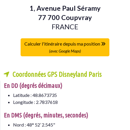
1, Avenue Paul Séramy
77 700 Coupvray
FRANCE
Calculer l'itinéraire depuis ma position
(avec Google Maps)
Coordonnées GPS Disneyland Paris
En DD (degrés décimaux)
Latitude : 48.8673735
Longitude : 2.7837618
En DMS (degrés, minutes, secondes)
Nord : 48° 52’ 2.545"