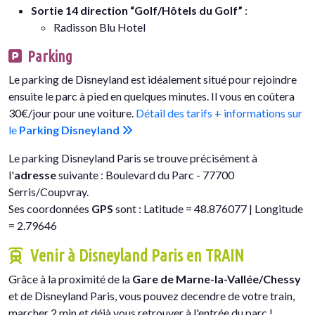
Sortie 14 direction “Golf/Hôtels du Golf”
:
Radisson Blu Hotel
Parking
Le parking de Disneyland est idéalement situé pour rejoindre
ensuite le parc à pied en quelques minutes. Il vous en coûtera
30€/jour pour une voiture.
Détail des tarifs + informations sur
le
Parking Disneyland
Le parking Disneyland Paris se trouve précisément à
l'
adresse
suivante : Boulevard du Parc - 77700
Serris/Coupvray.
Ses coordonnées
GPS
sont : Latitude = 48.876077 | Longitude
= 2.79646
Venir à Disneyland Paris en TRAIN
Grâce à la proximité de la
Gare de Marne-la-Vallée/Chessy
et de Disneyland Paris, vous pouvez decendre de votre train,
marcher 2 min et déjà vous retrouver à l'entrée du parc !