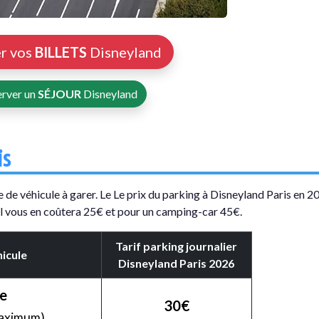
r vos
BILLETS
Disneyland
erver un
SÉJOUR
Disneyland
is
 de véhicule à garer. Le Le prix du parking à Disneyland Paris en 2
il vous en coûtera 25€ et pour un camping-car 45€.
Tarif parking journalier
icule
Disneyland Paris 2026
re
30€
maximum)