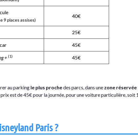
cule
40€
e 9 places assises)
25€
car
45€
(1)
ng +
45€
rer au parking
le plus proche
des parcs, dans une
zone réservée
rix est de 45€ pour la journée, pour une voiture particulière, soit
isneyland Paris ?