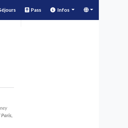
éjours
Pass
Infos
sney
 Paris,