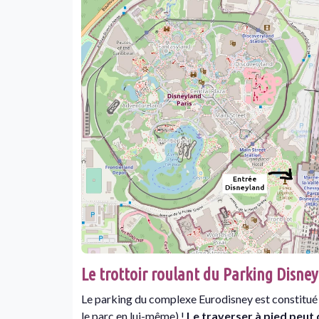
Le trottoir roulant du Parking Disney
Le parking du complexe Eurodisney est constitué
le parc en lui-même) !
Le traverser à pied peut