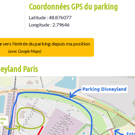
Coordonnées GPS du parking
Latitude : 48.876077
Longitude : 2.79646
e
vers l'entrée du parking depuis ma position
(avec Google Maps)
neyland Paris