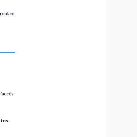
 roulant
l'accès
tos
.