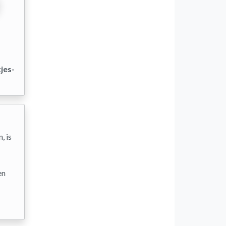
jes-
, is
en