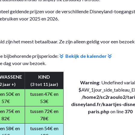
nteel geldende prijzen voor de verschillende Disneyland-toegangst
gebruiken voor 2025 en 2026.
ld zijn het meest betaalbaar. Ze zijn alleen geldig voor een bezoek
de bijbehorende prijsperiode:
Bekijk de kalender
ste dag voor uw bezoek.
WASSENE
KIND
Warning
: Undefined varia
2 jaar +)
(3 tot 11 jaar)
$AW_1jour_side_tableau_E
sen 50€ en
tussen 47€ en
/home2/sc2raoulo2/tari
57€
53€
disneyland.fr/kaartjes-disn
sen 75€ en
tussen 72€ en
paris.php
on line
370
82€
78€
sen 58€ en
tussen 54€ en