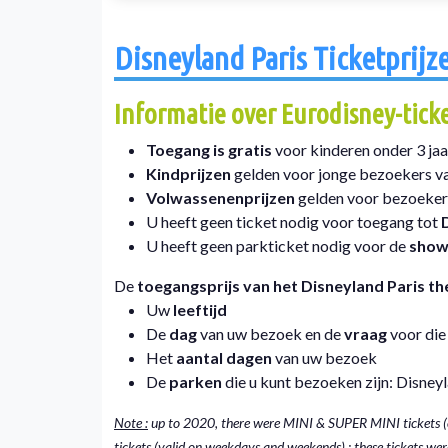
Disneyland Paris Ticketprijz
Informatie over Eurodisney-tick
Toegang is gratis
voor kinderen onder 3 ja
Kindprijzen
gelden voor jonge bezoekers van
Volwassenenprijzen
gelden voor bezoekers
U heeft geen ticket nodig voor toegang tot
U heeft geen parkticket nodig voor de
show
De
toegangsprijs van het Disneyland Paris 
Uw
leeftijd
De
dag
van uw bezoek en de
vraag
voor die
Het
aantal dagen
van uw bezoek
De
parken
die u kunt bezoeken zijn: Disney
Note :
up to 2020, there were MINI & SUPER MINI tickets
tickets (valid on weekdays and weekends) ; these tickets were