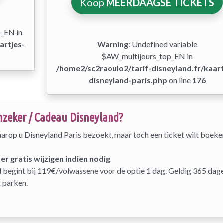
Koop
MEERDAAGSE TICKETS
p_EN in
artjes-
Warning
: Undefined variable
$AW_multijours_top_EN in
/home2/sc2raoulo2/tarif-disneyland.fr/kaart
disneyland-paris.php
on line
176
zeker / Cadeau Disneyland?
arop u Disneyland Paris bezoekt, maar toch een ticket wilt boeken
er gratis wijzigen indien nodig.
nd begint bij 119€/volwassene voor de optie 1 dag. Geldig 365 dag
 parken.