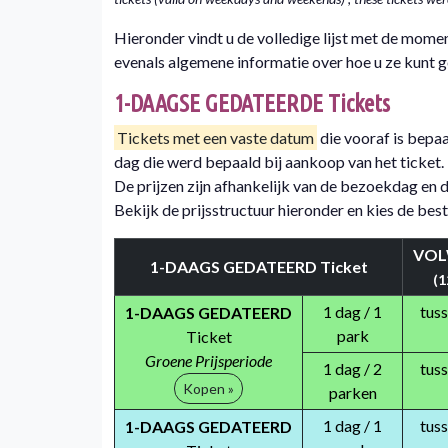
Hieronder vindt u de volledige lijst met de mome
evenals algemene informatie over hoe u ze kunt 
1-DAAGSE GEDATEERDE Tickets
Tickets met een vaste datum
die vooraf is bepaa
dag die werd bepaald bij aankoop van het ticket.
De prijzen zijn afhankelijk van de bezoekdag en 
Bekijk de prijsstructuur hieronder en kies de be
VOL
1-DAAGS GEDATEERD Ticket
(1
1 dag / 1
tus
1-DAAGS GEDATEERD
park
Ticket
Groene Prijsperiode
1 dag / 2
tus
Kopen »
parken
1 dag / 1
tus
1-DAAGS GEDATEERD