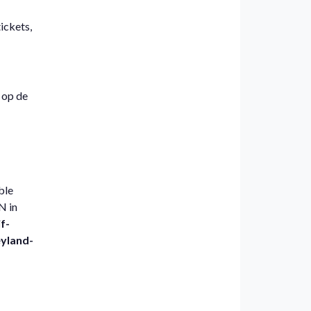
ickets,
 op de
ble
N in
f-
eyland-