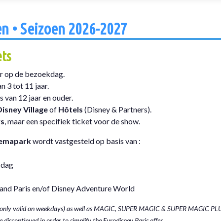
en • Seizoen 2026-2027
ets
ar op de bezoekdag.
 3 tot 11 jaar.
 van 12 jaar en ouder.
Disney Village
of
Hôtels
(Disney & Partners).
s
, maar een specifiek ticket voor de show.
themapark
wordt vastgesteld op basis van :
 dag
land Paris en/of Disney Adventure World
 (only valid on weekdays) as well as MAGIC, SUPER MAGIC & SUPER MAGIC PL
 discontinued in order to simplify the Eurodisney Paris offer.