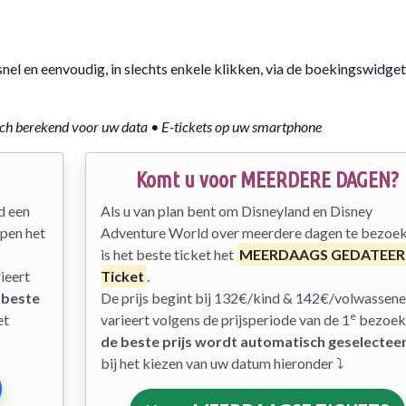
el en eenvoudig, in slechts enkele klikken, via de boekingswidge
isch berekend voor uw data • E-tickets op uw smartphone
Komt u voor MEERDERE DAGEN?
d een
Als u van plan bent om Disneyland en Disney
open het
Adventure World over meerdere dagen te bezoek
is het beste ticket het
MEERDAAGS GEDATEE
ieert
Ticket
.
 beste
De prijs begint bij 132€/kind & 142€/volwassene
e
et
varieert volgens de prijsperiode van de 1
bezoek
de beste prijs wordt automatisch geselectee
bij het kiezen van uw datum hieronder ⤵