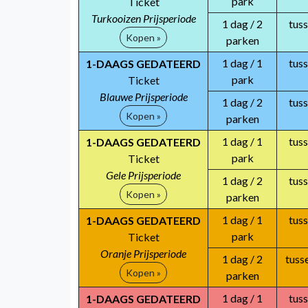
park
Ticket
Turkooizen Prijsperiode
1 dag / 2
tus
Kopen »
parken
1 dag / 1
tus
1-DAAGS GEDATEERD
park
Ticket
Blauwe Prijsperiode
1 dag / 2
tus
Kopen »
parken
1 dag / 1
tus
1-DAAGS GEDATEERD
park
Ticket
Gele Prijsperiode
1 dag / 2
tus
Kopen »
parken
1 dag / 1
tus
1-DAAGS GEDATEERD
park
Ticket
Oranje Prijsperiode
1 dag / 2
tuss
Kopen »
parken
1 dag / 1
tus
1-DAAGS GEDATEERD