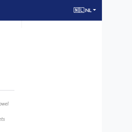
🇳🇱 NL
zowel
ets