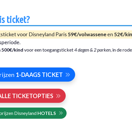
s ticket?
ticket voor Disneyland Paris
59€/volwassene
en
52€/ki
jsperiode.
n
500€/kind
voor een toegangsticket
4 dagen & 2 parken
, in de rode
rijzen
1-DAAGS TICKET
ALLE TICKETOPTIES
prijzen Disneyland
HOTELS