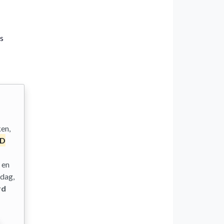
ts
en,
RD
 en
dag,
rd