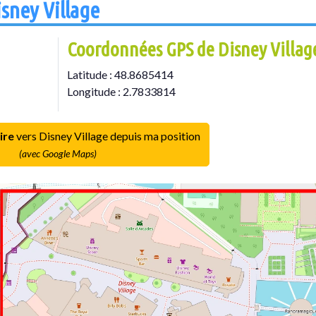
isney Village
Coordonnées GPS de Disney Villag
Latitude : 48.8685414
Longitude : 2.7833814
ire
vers Disney Village depuis ma position
(avec Google Maps)