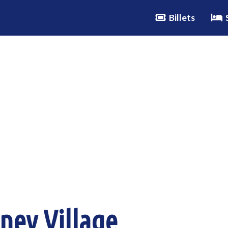
Billets
S
ney Village